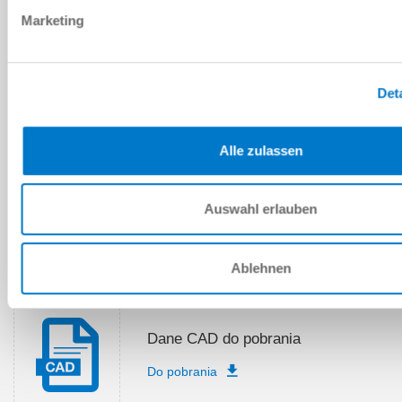
Marketing
Wykazy części zamiennych
Do pobrania
Det
Alle zulassen
Instrukcja montażu i obsługi
Auswahl erlauben
Do pobrania
Ablehnen
Dane CAD do pobrania
Do pobrania