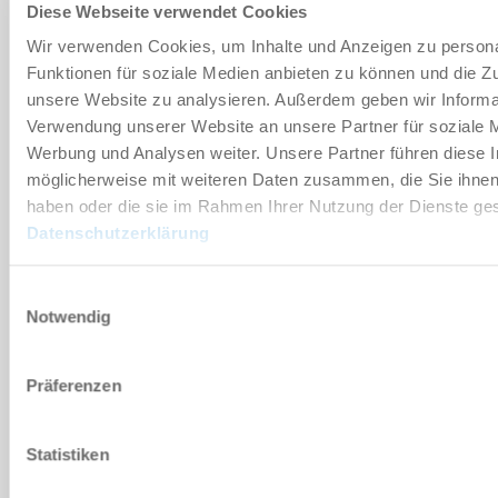
Diese Webseite verwendet Cookies
Wir verwenden Cookies, um Inhalte und Anzeigen zu persona
Akcesoria
Funktionen für soziale Medien anbieten zu können und die Zug
unsere Website zu analysieren. Außerdem geben wir Informat
Indywidualizacje
Verwendung unserer Website an unsere Partner für soziale 
Werbung und Analysen weiter. Unsere Partner führen diese 
möglicherweise mit weiteren Daten zusammen, die Sie ihnen 
Konstrukcja w przekroju
haben oder die sie im Rahmen Ihrer Nutzung der Dienste g
Datenschutzerklärung
PLIKI DO POBRANIA
Einwilligungsauswahl
Notwendig
Arkusz danych PDF
Präferenzen
Do pobrania
Statistiken