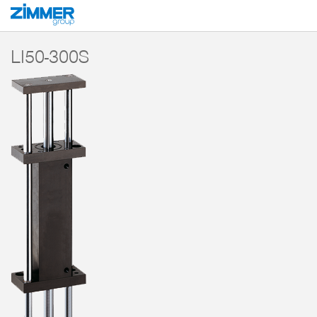
Start
Produkty
Komponenty
Technika manipulacyjna
Napędy liniowe
LI50-300S