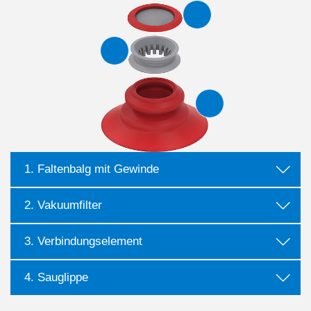
1. Faltenbalg mit Gewinde
2. Vakuumfilter
3. Verbindungselement
4. Sauglippe