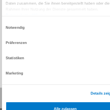
Daten zusammen, die Sie ihnen bereitgestellt haben oder die
20 [mm]
Rahmen Ihrer Nutzung der Dienste gesammelt haben.
Datenschutzerklärung
40 [mm]
Einwilligungsauswahl
Notwendig
2000 [mm]
950 [g/m]
Präferenzen
Statistiken
Marketing
Details zei
Diese Seite teilen:
Alle zulassen