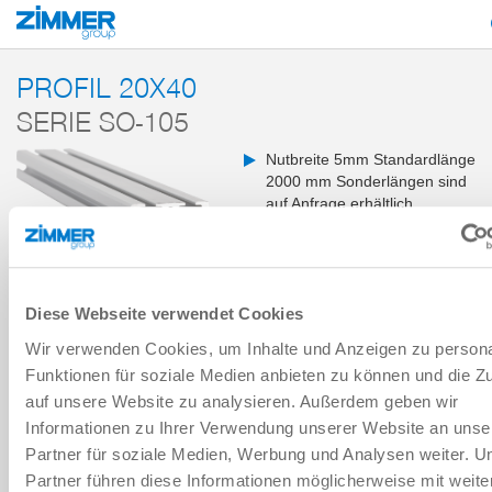
Start
Produkte
Komponenten
Vakuumtechnik
Baukastensystem MCS
PROFIL 20X40
SERIE SO-105
Nutbreite 5mm Standardlänge
2000 mm Sonderlängen sind
auf Anfrage erhältlich
Diese Webseite verwendet Cookies
ÜBERSICHT
Wir verwenden Cookies, um Inhalte und Anzeigen zu persona
Funktionen für soziale Medien anbieten zu können und die Zu
BAUGRÖSSE: SO-105
auf unsere Website zu analysieren. Außerdem geben wir
Informationen zu Ihrer Verwendung unserer Website an unse
Auslaufmodell
Partner für soziale Medien, Werbung und Analysen weiter. U
SO-10502000
Partner führen diese Informationen möglicherweise mit weite