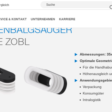
Suche
rgleich
Vakuumsauger
Serie ZOBL
VICE & KONTAKT
UNTERNEHMEN
KARRIERE
TENBALGSAUGER
E ZOBL
Abmessungen: 35
Optimale Geometri
Für die Handhabun
Höhenausgleich un
Anwendungsgebie
Verpackung
Konsumgüter
Intralogistik