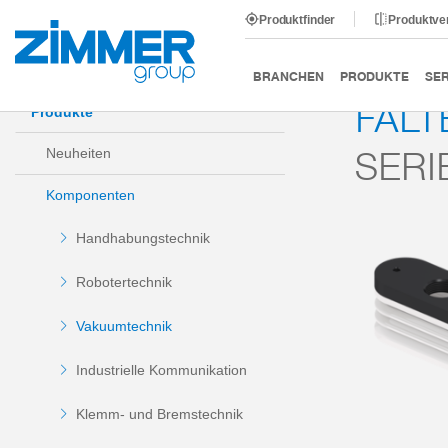
Produktfinder
Produktve
Start
Produkte
Komponenten
Vakuumtechnik
BRANCHEN
PRODUKTE
SER
FAL
Produkte
SERI
Neuheiten
Komponenten
Handhabungstechnik
Robotertechnik
Vakuumtechnik
Industrielle Kommunikation
Klemm- und Bremstechnik