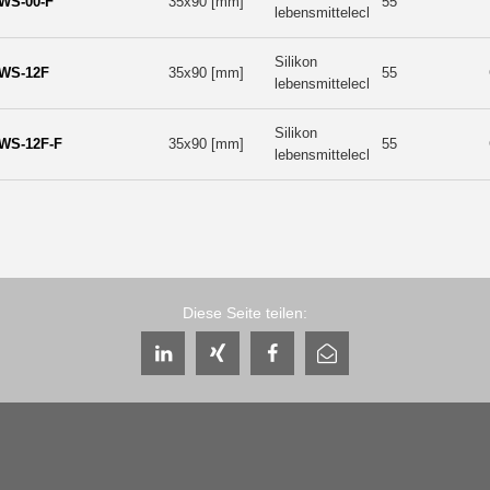
WS-00-F
35x90 [mm]
55
lebensmittelecht
Silikon
WS-12F
35x90 [mm]
55
lebensmittelecht
Silikon
WS-12F-F
35x90 [mm]
55
lebensmittelecht
Diese Seite teilen: