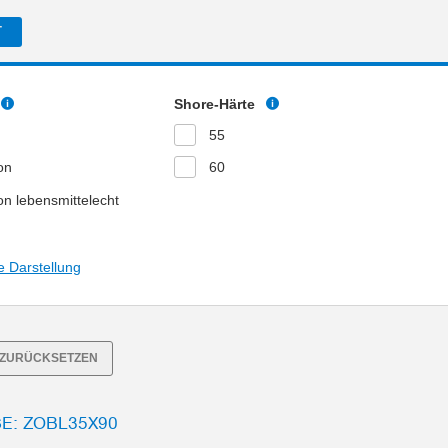
T
Shore-Härte
55
kon
60
kon lebensmittelecht
e Darstellung
R ZURÜCKSETZEN
: ZOBL35X90