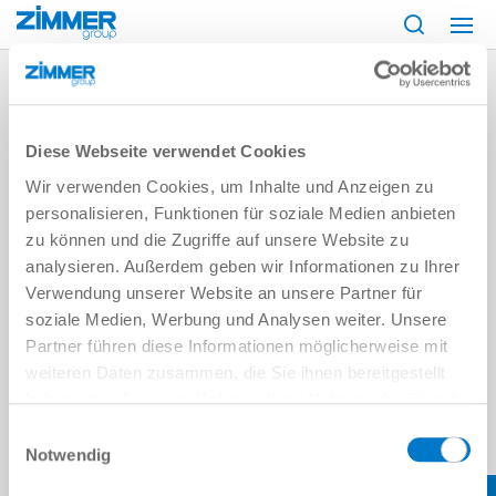
Start
AGB
ZIMMER AUTOMATION, S. DE R.L. DE C.V.
Diese Webseite verwendet Cookies
Wir verwenden Cookies, um Inhalte und Anzeigen zu
personalisieren, Funktionen für soziale Medien anbieten
ALLGEMEINE GESCHÄFTSBEDINGUNGEN
zu können und die Zugriffe auf unsere Website zu
mehr erfahren
analysieren. Außerdem geben wir Informationen zu Ihrer
Verwendung unserer Website an unsere Partner für
ALLGEMEINE LIEFERBEDINGUNGEN DES
soziale Medien, Werbung und Analysen weiter. Unsere
ALLGEMEINEN SYSTEMGESCHÄFTS
Partner führen diese Informationen möglicherweise mit
mehr erfahren
weiteren Daten zusammen, die Sie ihnen bereitgestellt
haben oder die sie im Rahmen Ihrer Nutzung der Dienste
gesammelt haben.
Datenschutzerklärung
Einwilligungsauswahl
ALLGEMEINE MONTAGEBEDINGUNGEN
Notwendig
mehr erfahren