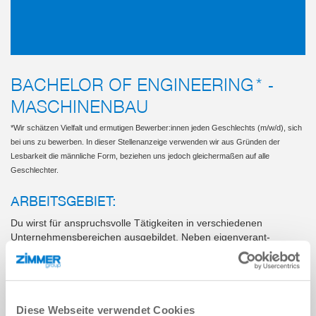
BACHELOR OF ENGINEERING* -
MASCHINENBAU
*Wir schätzen Vielfalt und ermutigen Bewerber:innen jeden Geschlechts (m/w/d), sich
bei uns zu bewerben. In dieser Stellenanzeige verwenden wir aus Gründen der
Lesbarkeit die männliche Form, beziehen uns jedoch gleichermaßen auf alle
Geschlechter.
ARBEITSGEBIET:
Du wirst für anspruchsvolle Tätigkeiten in verschiedenen
Unternehmensberei­chen ausgebildet. Neben eigenverant­
wortlichen praxisbezogenen Projekten lernst du das operative
Tagesgeschäft, verbunden mit betrieblichen Fachkennt­nissen, in
einem mittelständischen In­dustrieunternehmen kennen.
Diese Webseite verwendet Cookies
DEIN STUDIUM: