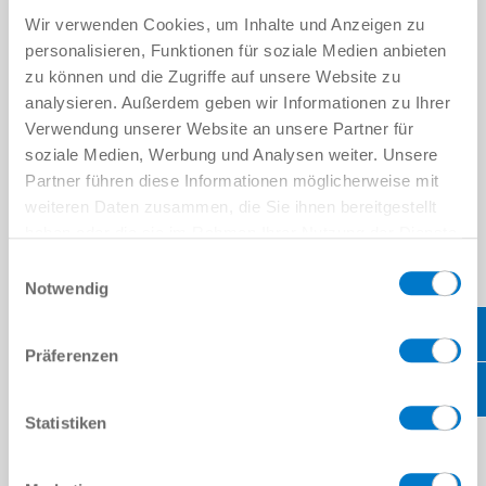
Wir verwenden Cookies, um Inhalte und Anzeigen zu
Studiendauer 3 Jahre, Beginn 01. Oktober. Die Ausbildung findet
personalisieren, Funktionen für soziale Medien anbieten
im vierteljährlichen Wechsel an zwei Lernorten statt: dem Betrieb
in Rheinau und der Dualen Hoch­schule Baden-Württemberg in
zu können und die Zugriffe auf unsere Website zu
Karlsruhe.
analysieren. Außerdem geben wir Informationen zu Ihrer
Verwendung unserer Website an unsere Partner für
ANFORDERUNGEN:
soziale Medien, Werbung und Analysen weiter. Unsere
Partner führen diese Informationen möglicherweise mit
Hochschulreife sowie überdurch­schnittlich gute Leistungen
Gute Englischkenntnisse und weitere Fremdsprachen von
weiteren Daten zusammen, die Sie ihnen bereitgestellt
Vorteil
haben oder die sie im Rahmen Ihrer Nutzung der Dienste
Grundkenntnisse im Umgang mit dem MS-Office-Paket
gesammelt haben.
Datenschutzerklärung
Einwilligungsauswahl
Organisationstalent, Kommunikations- und Teamfähigkeit
Notwendig
Freundliches und selbstbewusstes Auftreten
DAS BIETEN WIR DIR:
Präferenzen
Ein abwechslungsreiches Studium mit einer hohen
Übernahmequote
Statistiken
Gemeinsame Aktionen wie Einführungstage, Ausflüge und
Grillabende
Workshops, Schulungen und regemäßige Feedbackgespräche