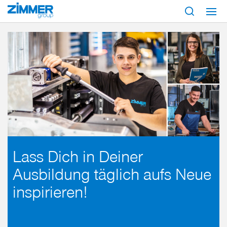
Start
Karriere
Schüler
Bachelor of Engineering* - Maschinenbau
Lass Dich in Deiner
Ausbildung täglich aufs Neue
inspirieren!