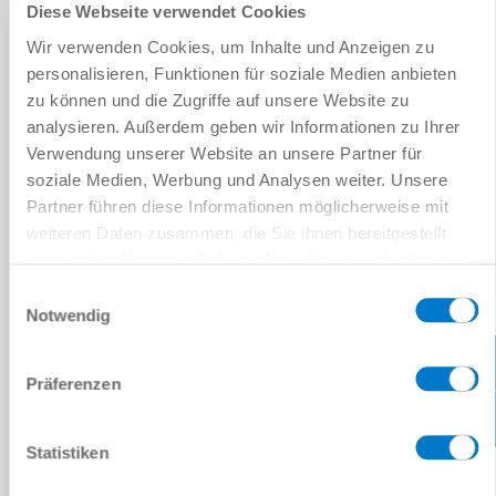
Diese Webseite verwendet Cookies
Studiendauer 3 Jahre, Beginn 01. Oktober. Die Ausbildung findet
Wir verwenden Cookies, um Inhalte und Anzeigen zu
im vierteljährlichen Wechsel an zwei Lernorten statt: dem Betrieb
personalisieren, Funktionen für soziale Medien anbieten
in Rheinau und der Dualen Hoch­schule Baden-Württemberg in
Karlsruhe.
zu können und die Zugriffe auf unsere Website zu
analysieren. Außerdem geben wir Informationen zu Ihrer
ANFORDERUNGEN:
Verwendung unserer Website an unsere Partner für
soziale Medien, Werbung und Analysen weiter. Unsere
Hochschulreife sowie überdurch­schnittlich gute Leistungen
Partner führen diese Informationen möglicherweise mit
Gute Englischkenntnisse und weitere Fremdsprachen von
weiteren Daten zusammen, die Sie ihnen bereitgestellt
Vorteil
Grundkenntnisse im Umgang mit dem MS-Office-Paket
haben oder die sie im Rahmen Ihrer Nutzung der Dienste
Organisationstalent, Kommunikations- und Teamfähigkeit
gesammelt haben.
Datenschutzerklärung
Einwilligungsauswahl
Freundliches und selbstbewusstes Auftreten
Notwendig
DAS BIETEN WIR DIR:
Präferenzen
Ein abwechslungsreiches Studium mit einer hohen
Übernahmequote
Gemeinsame Aktionen wie Einführungstage, Ausflüge und
Statistiken
Grillabende
Workshops, Schulungen und regemäßige Feedbackgespräche