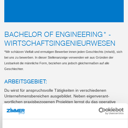
BACHELOR OF ENGINEERING* -
WIRTSCHAFTSINGENIEURWESEN
*Wir schätzen Vielfalt und ermutigen Bewerber:innen jeden Geschlechts (m/w/d), sich
bei uns zu bewerben. In dieser Stellenanzeige verwenden wir aus Gründen der
Lesbarkeit die männliche Form, beziehen uns jedoch gleichermaßen auf alle
Geschlechter.
ARBEITSGEBIET:
Du wirst für anspruchsvolle Tätigkeiten in verschiedenen
Unternehmensberei­chen ausgebildet. Neben eigenverant­
wortlichen praxisbezogenen Projekten lernst du das operative
Tagesgeschäft, verbunden mit betrieblichen Fachkennt­nissen, in
einem mittelständischen In­dustrieunternehmen kennen.
DEIN STUDIUM: