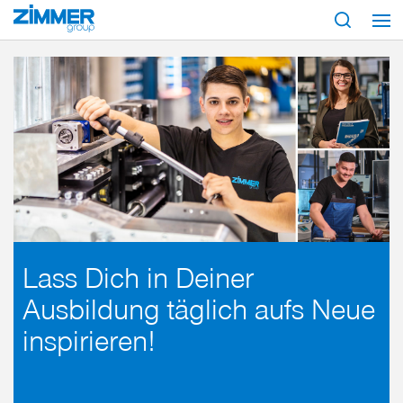
Start
Karriere
Schüler
Bachelor of Engineering* - Wirtschaftsingenieurwes
Lass Dich in Deiner
Ausbildung täglich aufs Neue
inspirieren!