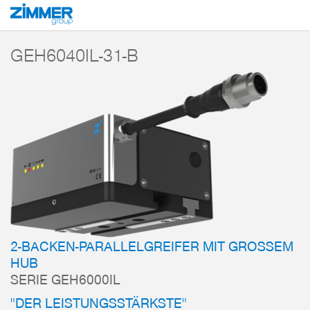
Start
Produkte
Komponenten
Handhabungstechnik
2-Backen-Parallelg
GEH6040IL-31-B
2-BACKEN-PARALLELGREIFER MIT GROSSEM H
UB
SERIE GEH6000IL
"DER LEISTUNGSSTÄRKSTE"