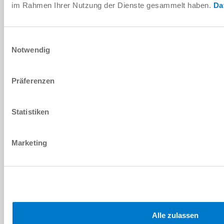
im Rahmen Ihrer Nutzung der Dienste gesammelt haben.
Da
Einwilligungsauswahl
Notwendig
Inbetriebnahme Video
Ansehen
Präferenzen
Statistiken
Download CAD-Daten
Marketing
Herunterladen
IODD
Alle zulassen