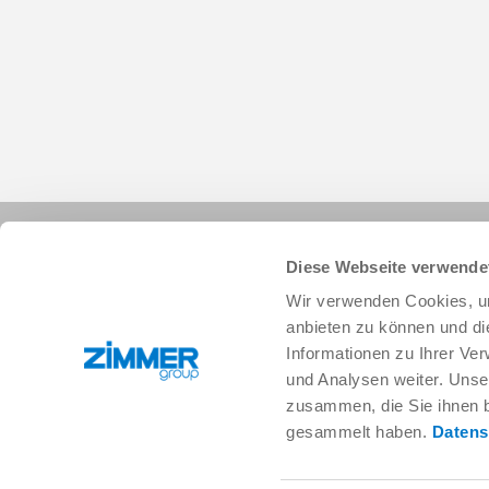
Diese Webseite verwende
Wir verwenden Cookies, um
anbieten zu können und di
Informationen zu Ihrer Ve
+49 78 44 9139-0
info.de@zimmer-group.com
und Analysen weiter. Unse
zusammen, die Sie ihnen b
gesammelt haben.
Datens
Branchen
Produkte