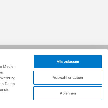
Alle zulassen
le Medien
ir
Auswahl erlauben
, Werbung
Folgen Sie uns:
ren Daten
ienste
Ablehnen
Karriere