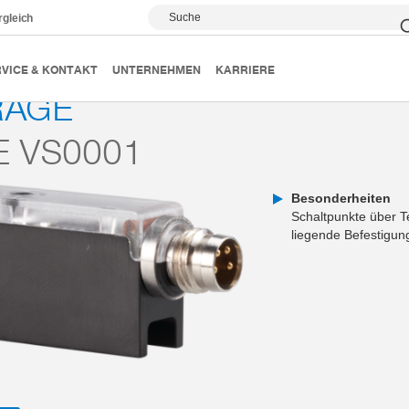
Suche
rgleich
Abfrage
Serie VS0001
VICE & KONTAKT
UNTERNEHMEN
KARRIERE
RAGE
E VS0001
Besonderheiten
Schaltpunkte über T
liegende Befestigu