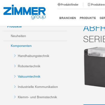
Produktfinder
Produktve
Start
Produkte
Komponenten
Vakuumtechnik
BRANCHEN
PRODUKTE
SER
ABF
Produkte
SERI
Neuheiten
Komponenten
Handhabungstechnik
Robotertechnik
Vakuumtechnik
Industrielle Kommunikation
Klemm- und Bremstechnik