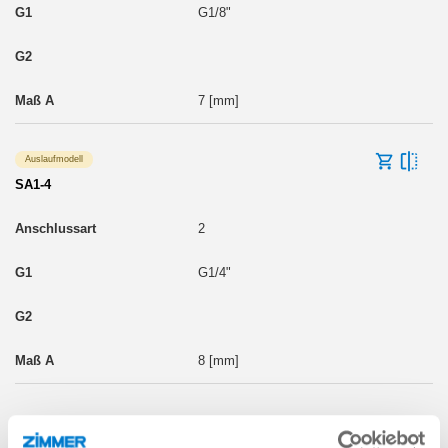
G1/8"
7 [mm]
Auslaufmodell
SA1-4
2
G1/4"
8 [mm]