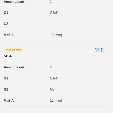
1
G1/8"
10 [mm]
Auslaufmodell
SI1-4
2
G1/4"
M8
12 [mm]