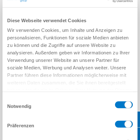
BAUGRÖSSE: SAV
Diese Webseite verwendet Cookies
Auslaufmodell
SAVM5
Wir verwenden Cookies, um Inhalte und Anzeigen zu
personalisieren, Funktionen für soziale Medien anbieten
4
zu können und die Zugriffe auf unsere Website zu
analysieren. Außerdem geben wir Informationen zu Ihrer
M5
Verwendung unserer Website an unsere Partner für
soziale Medien, Werbung und Analysen weiter. Unsere
Partner führen diese Informationen möglicherweise mit
weiteren Daten zusammen, die Sie ihnen bereitgestellt
5 [mm]
haben oder die sie im Rahmen Ihrer Nutzung der Dienste
gesammelt haben.
Datenschutzerklärung
Einwilligungsauswahl
Auslaufmodell
Notwendig
SAVM5-01
5
Präferenzen
M5