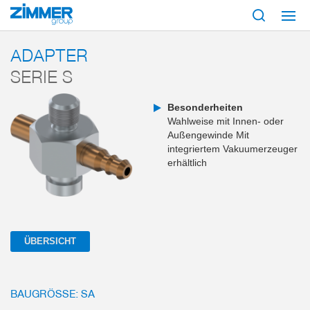
Start
Produkte
Komponenten
Vakuumtechnik
Adapter
Serie S
ADAPTER
SERIE S
Besonderheiten
Wahlweise mit Innen- oder
Außengewinde Mit
integriertem Vakuumerzeuger
erhältlich
ÜBERSICHT
BAUGRÖSSE: SA