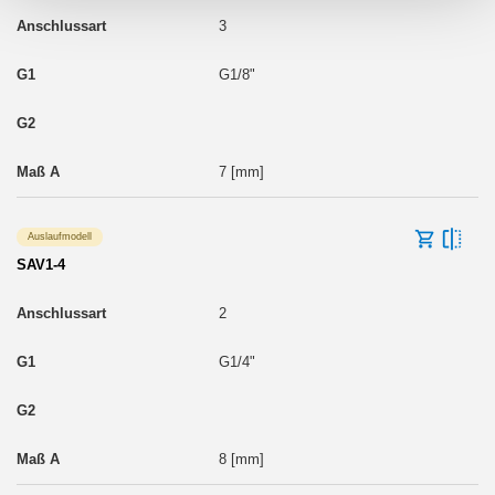
3
G1/8"
7 [mm]
Auslaufmodell
SAV1-4
2
G1/4"
8 [mm]