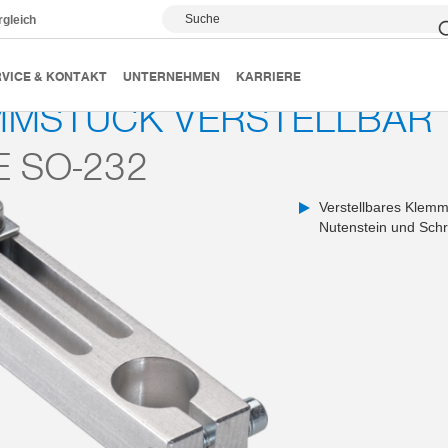
Suche
rgleich
Baukastensystem MCS
Klemmstück verstellbar
VICE & KONTAKT
UNTERNEHMEN
KARRIERE
MMSTÜCK VERSTELLBAR
E SO-232
Verstellbares Klemm
Nutenstein und Sch