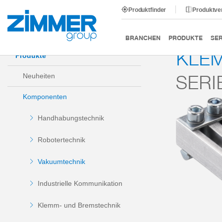
Produktfinder
Produktve
Start
Produkte
Komponenten
Vakuumtechnik
BRANCHEN
PRODUKTE
SER
KLE
Produkte
SERI
Neuheiten
Komponenten
Handhabungstechnik
Robotertechnik
Vakuumtechnik
Industrielle Kommunikation
Klemm- und Bremstechnik