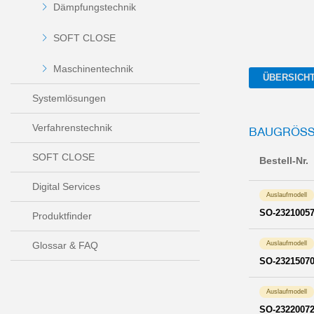
Dämpfungstechnik
SOFT CLOSE
Maschinentechnik
ÜBERSICH
Systemlösungen
Verfahrenstechnik
BAUGRÖSSE
SOFT CLOSE
Bestell-Nr.
Digital Services
Auslaufmodell
SO-2321005
Produktfinder
Glossar & FAQ
Auslaufmodell
SO-2321507
Auslaufmodell
SO-2322007