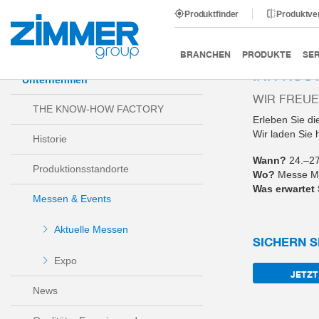
Produktfinder
Produktve
Start
Unternehmen
Messen & Events
AUTOMATIC
BRANCHEN
PRODUKTE
SER
IHR KOS
Unternehmen
WIR FREUE
THE KNOW-HOW FACTORY
Erleben Sie di
Wir laden Sie 
Historie
Wann?
24.–27
Produktionsstandorte
Wo?
Messe Mün
Was erwartet 
Messen & Events
Aktuelle Messen
SICHERN S
Expo
JETZT
News