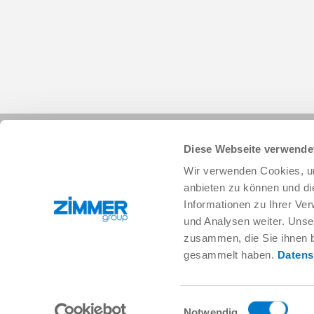
Diese Webseite verwende
Wir verwenden Cookies, um
anbieten zu können und di
Informationen zu Ihrer Ve
und Analysen weiter. Unse
+49 78 44 9139-0
info.de@zimmer-group.com
zusammen, die Sie ihnen b
gesammelt haben.
Datens
Branchen
Produkte
Mobilität
Neuheiten
Einwilligungsauswahl
Notwendig