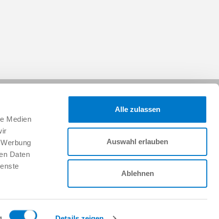
Alle zulassen
le Medien
ir
Auswahl erlauben
, Werbung
ren Daten
Folgen Sie uns:
ienste
Ablehnen
Karriere
Arbeiten im Team & Benefits
g
Details zeigen