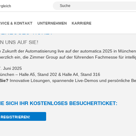
Suche
rgleich
A 2025
Ihr kostenloses Ticket
VICE & KONTAKT
UNTERNEHMEN
KARRIERE
TENLOSES TICKET
N UNS AUF SIE!
e Zukunft der Automatisierung live auf der automatica 2025 in München
herzlich ein, die Zimmer Group auf der führenden Fachmesse für intel
. Juni 2025
chen – Halle A5, Stand 202 & Halle A4, Stand 316
Sie?
Innovative Lösungen, spannende Live-Demos und persönliche B
IE SICH IHR KOSTENLOSES BESUCHERTICKET:
 REGISTRIEREN!