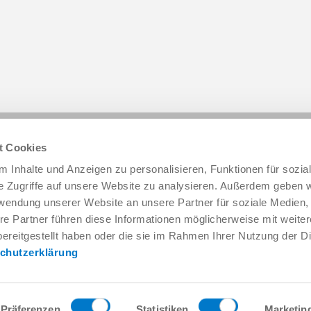
Diese Seite teilen:
t Cookies
 Inhalte und Anzeigen zu personalisieren, Funktionen für sozia
e Zugriffe auf unsere Website zu analysieren. Außerdem geben w
rwendung unserer Website an unsere Partner für soziale Medien
re Partner führen diese Informationen möglicherweise mit weite
ereitgestellt haben oder die sie im Rahmen Ihrer Nutzung der D
chutzerklärung
Service & Kontakt
Unternehmen
Ansprechpartner weltweit
THE KNOW-HOW FACTORY
Präferenzen
Statistiken
Marketin