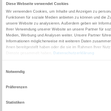
Diese Webseite verwendet Cookies
VEG14-B
Wir verwenden Cookies, um Inhalte und Anzeigen zu persona
20 [mm]
Funktionen für soziale Medien anbieten zu können und die Zug
unsere Website zu analysieren. Außerdem geben wir Informa
80 [N]
Ihrer Verwendung unserer Website an unsere Partner für soz
Medien, Werbung und Analysen weiter. Unsere Partner führe
65 [N]
Informationen möglicherweise mit weiteren Daten zusammen,
ihnen bereitgestellt haben oder die sie im Rahmen Ihrer Nut
Dienste gesammelt haben.
Datenschutzerklärung
TAMAÑO CONSTRUCTIVO: VEG15
Einwilligungsauswahl
Notwendig
VEG15-B
Präferenzen
40 [mm]
80 [N]
Statistiken
65 [N]