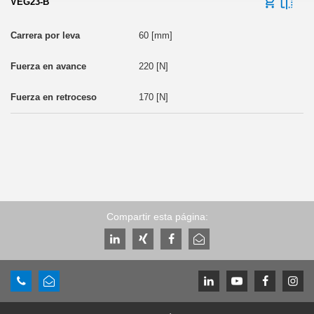
VEG23-B
60 [mm]
220 [N]
170 [N]
Compartir esta página: