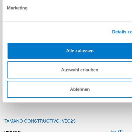
Marketing
Details z
TAMAÑO CONSTRUCTIVO: VEG22
VEG22-B
Alle zulassen
30 [mm]
Auswahl erlauben
220 [N]
170 [N]
Ablehnen
TAMAÑO CONSTRUCTIVO: VEG23