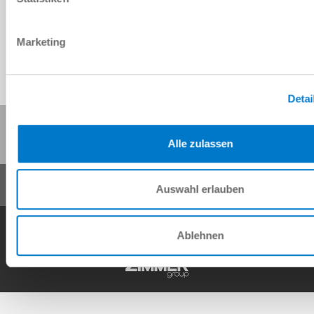
Downloaden
Marketing
Detai
Deze pagina delen:
Alle zulassen
Auswahl erlauben
AV
Gegevensbescherming
Impressum
Contact
Ablehnen
Copyright © ZIMMER GROUP 2026