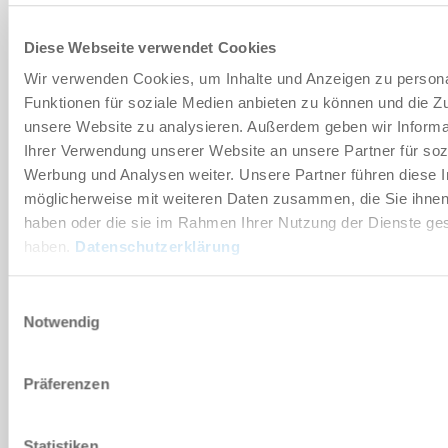
AAN VERGELIJKING TOEVOEGEN
Diese Webseite verwendet Cookies
Wir verwenden Cookies, um Inhalte und Anzeigen zu persona
Technische gegevens
Funktionen für soziale Medien anbieten zu können und die Zug
unsere Website zu analysieren. Außerdem geben wir Informa
Ihrer Verwendung unserer Website an unsere Partner für soz
DOWNLOADS
Werbung und Analysen weiter. Unsere Partner führen diese 
möglicherweise mit weiteren Daten zusammen, die Sie ihnen 
haben oder die sie im Rahmen Ihrer Nutzung der Dienste g
haben.
Datenschutzerklärung
Onderdelenlijst
Downloaden
Einwilligungsauswahl
Notwendig
Präferenzen
CAD-gegevens downloaden
Statistiken