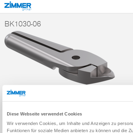
Start
Producten
Componenten
Handlingstechniek
Accessoires
Z
BK1030-06
SNIJ-INZETSTUK
SERIE BK
TOEVOEGEN AAN WINKELWAGENTJE
Diese Webseite verwendet Cookies
Wir verwenden Cookies, um Inhalte und Anzeigen zu persona
AAN VERGELIJKING TOEVOEGEN
Funktionen für soziale Medien anbieten zu können und die Zug