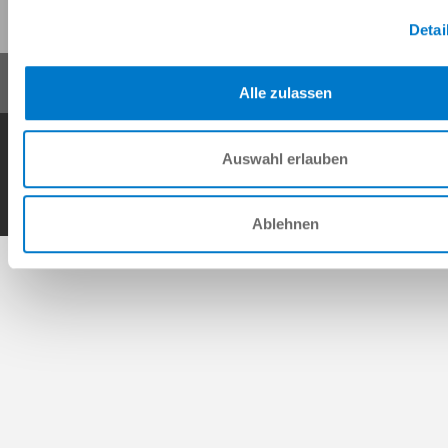
Detai
Alle zulassen
AV
Gegevensbescherming
Impressum
Contact
Auswahl erlauben
Copyright © ZIMMER GROUP 2026
Ablehnen