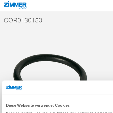
Start
Producten
Componenten
Handlingstechniek
Accessoires
Z
COR0130150
Diese Webseite verwendet Cookies