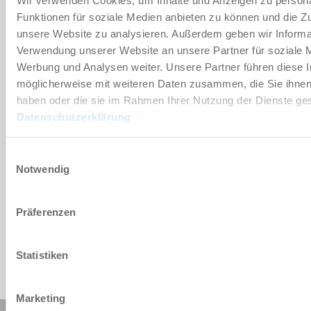
Wir verwenden Cookies, um Inhalte und Anzeigen zu persona
Funktionen für soziale Medien anbieten zu können und die Zug
unsere Website zu analysieren. Außerdem geben wir Informat
TOEVOEGEN AAN WINKELWAGENTJE
Verwendung unserer Website an unsere Partner für soziale 
Werbung und Analysen weiter. Unsere Partner führen diese 
AAN VERGELIJKING TOEVOEGEN
möglicherweise mit weiteren Daten zusammen, die Sie ihnen 
haben oder die sie im Rahmen Ihrer Nutzung der Dienste g
Datenschutzerklärung
Technische gegevens
Einwilligungsauswahl
Notwendig
Präferenzen
Statistiken
Marketing