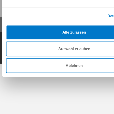
Deze pagina delen:
Det
Alle zulassen
AV
Gegevensbescherming
Impressum
Contact
Copyright © ZIMMER GROUP 2026
Auswahl erlauben
Ablehnen