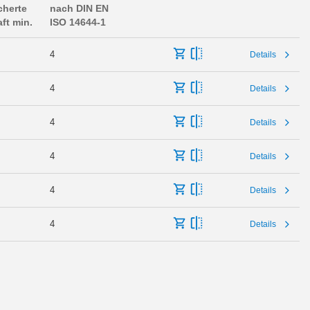
cherte
nach DIN EN
aft min.
ISO 14644-1
4
Details
4
Details
4
Details
4
Details
4
Details
4
Details