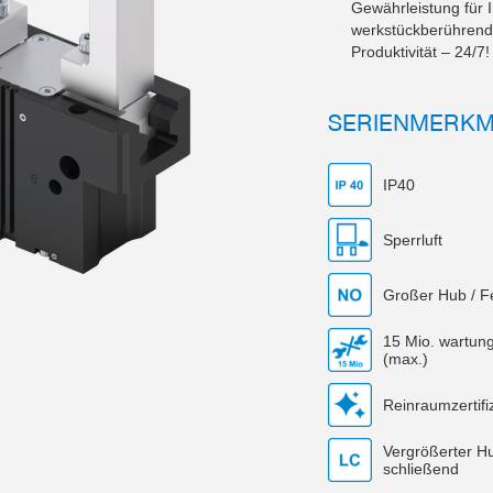
Gewährleistung für
werkstückberührende
Produktivität – 24/7!
SERIENMERK
IP40
Sperrluft
Großer Hub / F
15 Mio. wartung
(max.)
Reinraumzertifiz
Vergrößerter H
schließend