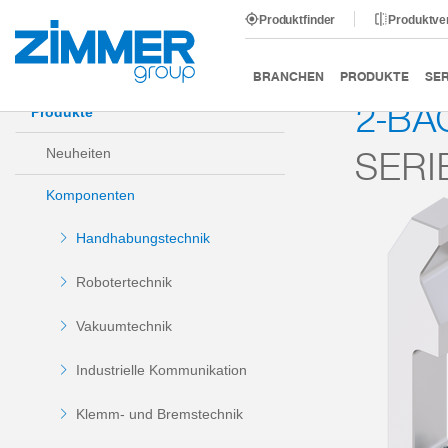
Produktfinder
Produktve
Start
Produkte
Komponenten
Handhabungstechni
BRANCHEN
PRODUKTE
SER
2-BA
Produkte
SERI
Neuheiten
Komponenten
Handhabungstechnik
Robotertechnik
Vakuumtechnik
Industrielle Kommunikation
Klemm- und Bremstechnik