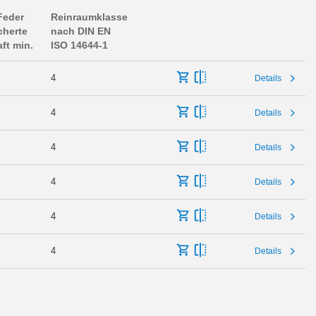
Feder
Reinraumklasse
cherte
nach DIN EN
aft min.
ISO 14644-1
4
Details
4
Details
4
Details
4
Details
4
Details
4
Details