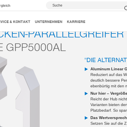
Suche
rgleich
k
2-Backen-Parallelgreifer
Serie GPP5000AL
VICE & KONTAKT
UNTERNEHMEN
KARRIERE
CKEN-PARALLELGREIFER
E GPP5000AL
"DIE ALTERNAT
Aluminum Linear Gu
Reduziert auf das We
deutlich bessere Per
ebenbürtig mit den 
Nur hier – Vergröß
Reicht der Hub nich
Varianten bieten de
Platzbedarf. So spar
Das Wertversprec
Setzen Sie auf die 