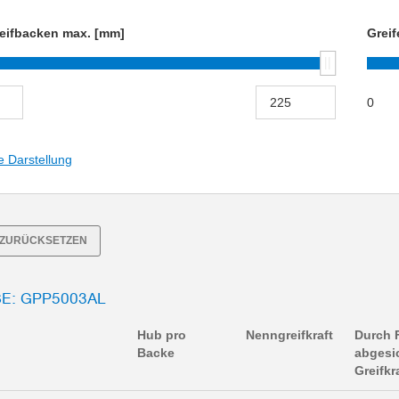
eifbacken max. [mm]
Greif
0
e Darstellung
R ZURÜCKSETZEN
: GPP5003AL
Hub pro
Nenngreifkraft
Durch 
Backe
abgesi
Greifkr