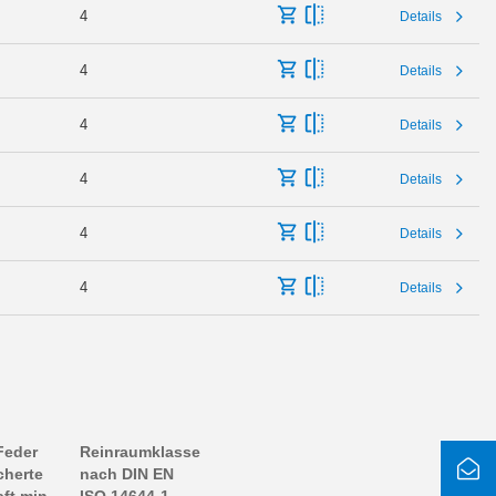
4
Details
4
Details
4
Details
4
Details
4
Details
4
Details
Feder
Reinraumklasse
cherte
nach DIN EN
aft min.
ISO 14644-1