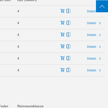
4
Details
4
Details
4
Details
4
Details
4
Details
4
Details
Feder
Reinraumklasse