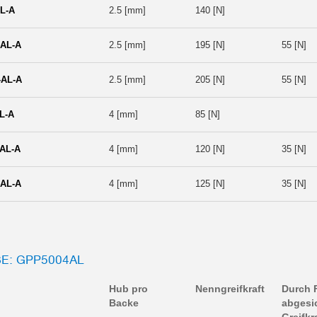
L-A
2.5 [mm]
140 [N]
AL-A
2.5 [mm]
195 [N]
55 [N]
AL-A
2.5 [mm]
205 [N]
55 [N]
L-A
4 [mm]
85 [N]
AL-A
4 [mm]
120 [N]
35 [N]
AL-A
4 [mm]
125 [N]
35 [N]
: GPP5004AL
Hub pro
Nenngreifkraft
Durch 
Backe
abgesi
Greifkr