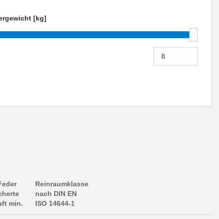
ergewicht [kg]
Feder
Reinraumklasse
cherte
nach DIN EN
aft min.
ISO 14644-1