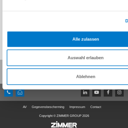
CAD-gegevens downloaden
Downloaden
D
Alle zulassen
Auswahl erlauben
Deze pagina delen:
Ablehnen
AV
Gegevensbescherming
Impressum
Contact
Copyright © ZIMMER GROUP 2026