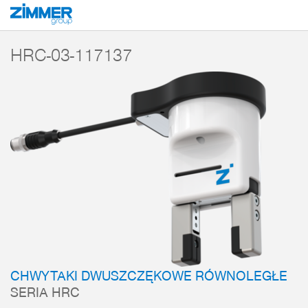
Start
Produkty
Komponenty
Technika manipulacyjna
Chwytak HRC
HRC-03-117137
CHWYTAKI DWUSZCZĘKOWE RÓWNOLEGŁE
SERIA HRC