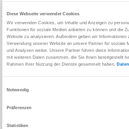
Diese Webseite verwendet Cookies
Arkusz danych PDF
Wir verwenden Cookies, um Inhalte und Anzeigen zu persona
Do pobrania
Funktionen für soziale Medien anbieten zu können und die Zu
Website zu analysieren. Außerdem geben wir Informationen z
Verwendung unserer Website an unsere Partner für soziale
und Analysen weiter. Unsere Partner führen diese Informati
mit weiteren Daten zusammen, die Sie ihnen bereitgestellt ha
Wykazy części zamiennych
Rahmen Ihrer Nutzung der Dienste gesammelt haben.
Daten
Do pobrania
Einwilligungsauswahl
Notwendig
Präferenzen
Instrukcja montażu i obsługi
Do pobrania
Statistiken