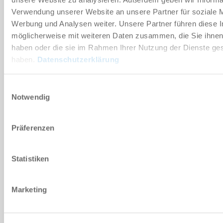
Verwendung unserer Website an unsere Partner für soziale 
Werbung und Analysen weiter. Unsere Partner führen diese 
möglicherweise mit weiteren Daten zusammen, die Sie ihnen 
haben oder die sie im Rahmen Ihrer Nutzung der Dienste g
ROZMIAR: SW100
haben.
Datenschutzerklärung
SW100D4-C
Einwilligungsauswahl
180 [°]
Notwendig
15 [Nm]
Präferenzen
Statistiken
ROZMIAR: SW125
Marketing
SW125D4-C
180 [°]