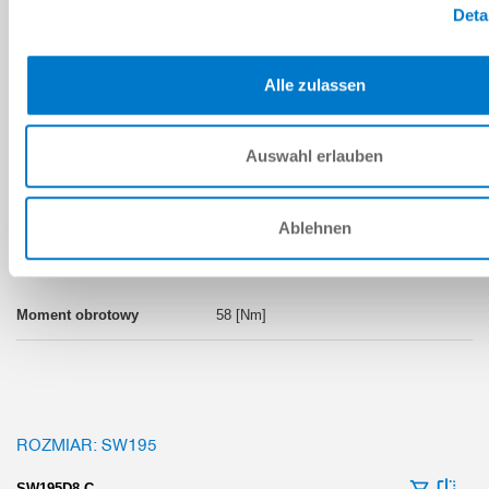
Deta
34 [Nm]
Alle zulassen
Auswahl erlauben
ROZMIAR: SW155
SW155D4-C
Ablehnen
180 [°]
58 [Nm]
ROZMIAR: SW195
SW195D8-C