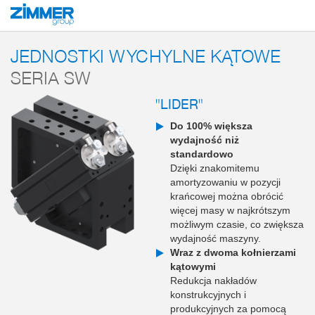
Start
Produkty
Komponenty
Technika manipulacyjna
Moduły wychylne
JEDNOSTKI WYCHYLNE KĄTOWE
SERIA SW
"LIDER"
Do 100% większa
wydajność niż
standardowo
Dzięki znakomitemu
amortyzowaniu w pozycji
krańcowej można obrócić
więcej masy w najkrótszym
możliwym czasie, co zwiększa
wydajność maszyny.
Wraz z dwoma kołnierzami
kątowymi
Redukcja nakładów
konstrukcyjnych i
produkcyjnych za pomocą