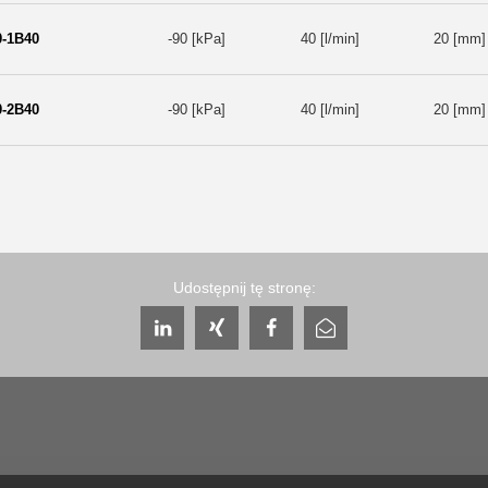
0-1B40
-90 [kPa]
40 [l/min]
20 [mm]
0-2B40
-90 [kPa]
40 [l/min]
20 [mm]
Udostępnij tę stronę: