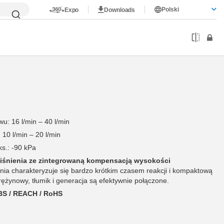
Polski
Expo
Downloads
u: 16 l/min – 40 l/min
 10 l/min – 20 l/min
s.: -90 kPa
iśnienia ze zintegrowaną kompensacją wysokości
nia charakteryzuje się bardzo krótkim czasem reakcji i kompaktową
rężynowy, tłumik i generacja są efektywnie połączone.
BS / REACH / RoHS