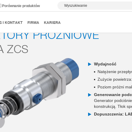
Wyszukiwanie
Porównanie produktów
wa
Generatory próżni
Seria ZCS
S I KONTAKT
FIRMA
KARIERA
KTORY PRÓŻNIOWE
A ZCS
Wydajność
Natężenie przepływ
Zużycie powietrza:
Poziom próżni mak
Generowanie podc
Generator podciśnie
konstrukcją. Tłok sp
Dopuszczenia: LA