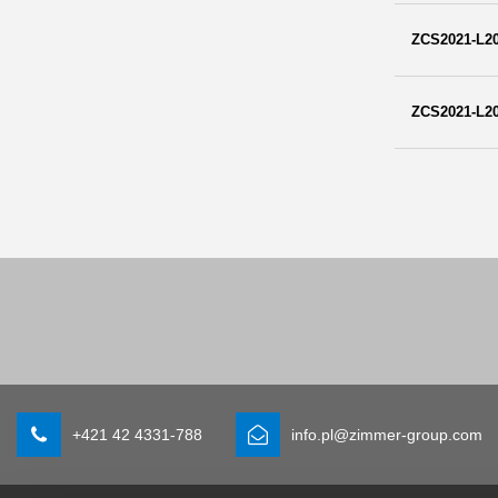
ZCS2021-L2
ZCS2021-L2
+421 42 4331-788
info.pl@zimmer-group.com