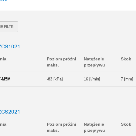
E FILTR
ZCS1021
nia
Poziom próżni
Natężenie
Skok
maks.
przepływu
7-M5M
-83 [kPa]
16 [l/min]
7 [mm]
ZCS2021
nia
Poziom próżni
Natężenie
Skok
maks.
przepływu