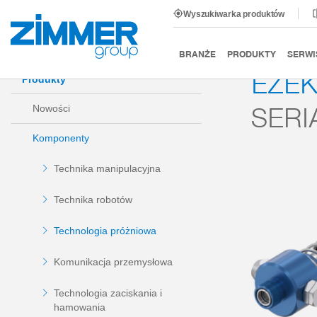
Wyszukiwarka produktów
Start
Produkty
Komponenty
Technologia próżnio
BRANŻE
PRODUKTY
SERWI
EŻE
Produkty
SERI
Nowości
Komponenty
Technika manipulacyjna
Technika robotów
Technologia próżniowa
Komunikacja przemysłowa
Technologia zaciskania i
hamowania