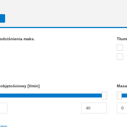
odciśnienia maks.
Tłum
objętościowy [l/min]
Masa
view