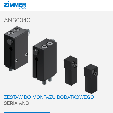
Start
Produkty
Komponenty
Technika manipulacyjna
Wyposażenie
ANS0040
ZESTAW DO MONTAŻU DODATKOWEGO
SERIA ANS