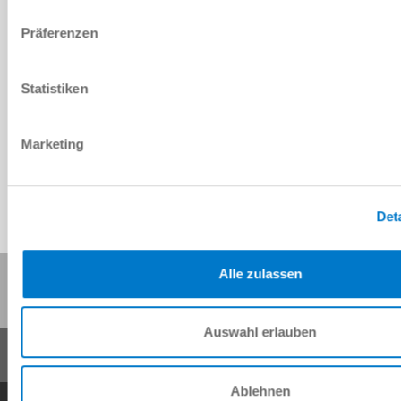
Präferenzen
Statistiken
Dane CAD do pobrania
Do pobrania
Marketing
Det
Udostępnij tę stronę:
Alle zulassen
Auswahl erlauben
Ablehnen
Ogólne warunki transakcji
Polityka prywatności
Nadrukiem
Kontakt