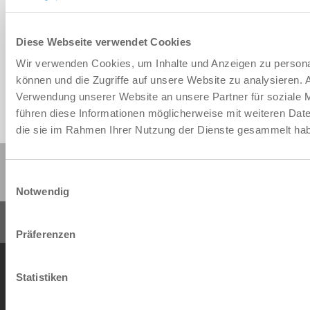
Dane CAD do pobrania
Diese Webseite verwendet Cookies
Do pobrania
Wir verwenden Cookies, um Inhalte und Anzeigen zu personal
können und die Zugriffe auf unsere Website zu analysieren.
Verwendung unserer Website an unsere Partner für soziale 
führen diese Informationen möglicherweise mit weiteren Date
die sie im Rahmen Ihrer Nutzung der Dienste gesammelt ha
Udostępnij tę stronę:
Einwilligungsauswahl
Notwendig
Präferenzen
Ogólne warunki transakcji
Polityka prywatności
Nadrukiem
Kontakt
Statistiken
Copyright © ZIMMER GROUP 2026