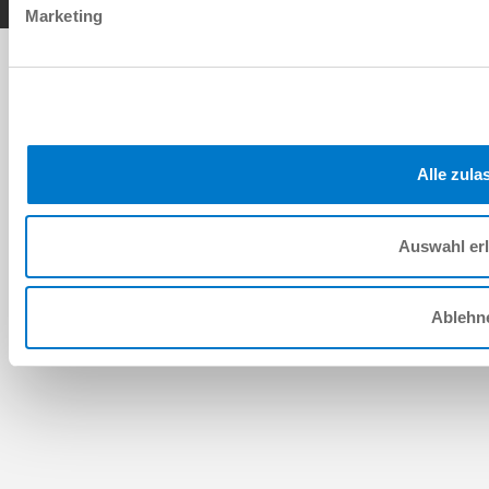
Marketing
Alle zula
Auswahl er
Ablehn