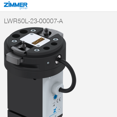
Start
Produkty
Komponenty
Technika robotów
MATCH - End-of-Arm-
LWR50L-23-00007-A