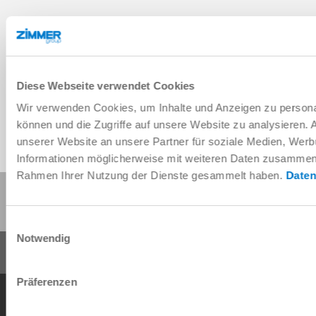
Dane CAD do pobrania
Do pobrania
Diese Webseite verwendet Cookies
Wir verwenden Cookies, um Inhalte und Anzeigen zu personal
können und die Zugriffe auf unsere Website zu analysieren.
unserer Website an unsere Partner für soziale Medien, Werb
Informationen möglicherweise mit weiteren Daten zusammen, d
Rahmen Ihrer Nutzung der Dienste gesammelt haben.
Daten
Udostępnij tę stronę:
Einwilligungsauswahl
Notwendig
Präferenzen
Ogólne warunki transakcji
Polityka prywatności
Nadrukiem
Kontakt
Copyright © ZIMMER GROUP 2026