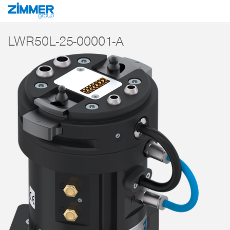
Start
Produkty
Komponenty
Technika robotów
MATCH - End-of-Arm-
LWR50L-25-00001-A