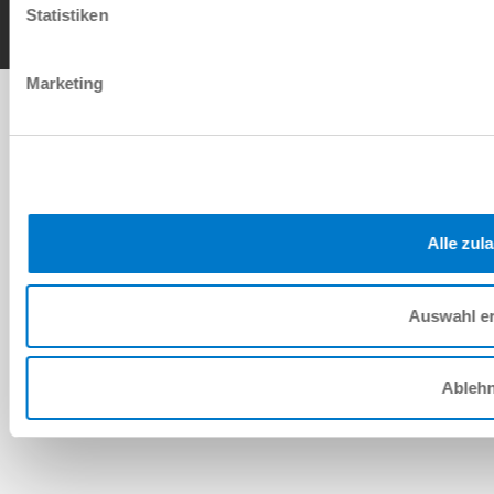
Statistiken
Marketing
Alle zul
Auswahl e
Ableh