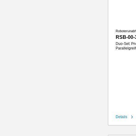
Roboterunab
RSB-00-
Duo-Set: Pn
Parallelgre
Hub pro Ba
Greifkraft
Greifbacke
IP-Klasse
Gewicht
Details