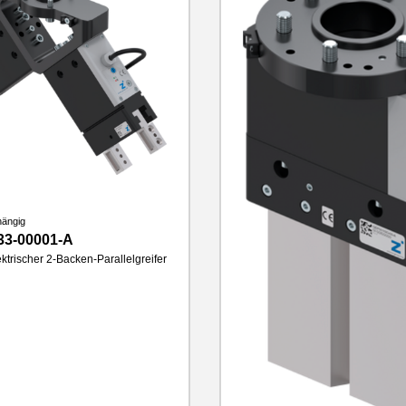
hängig
33-00001-A
ktrischer 2-Backen-Parallelgreifer
cke
16 mm
500 N
nlänge
120 mm
IP40
2.4 kg