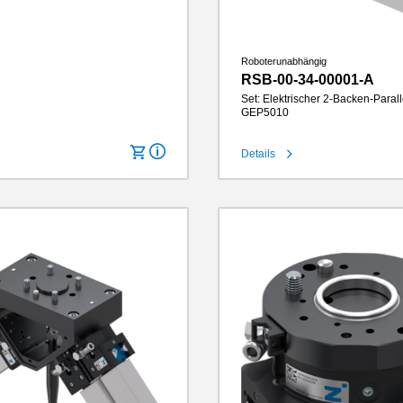
Roboterunabhängig
RSB-00-34-00001-A
Set: Elektrischer 2-Backen-Parall
GEP5010
Details
Hub pro Backe
10 mm
Greifkraft
1520 N
Greifbackenlänge
160 mm
IP-Klasse
IP64
Gewicht
2.8 kg