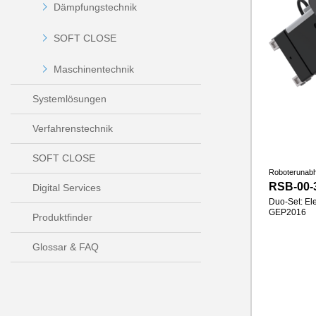
Dämpfungstechnik
SOFT CLOSE
Maschinentechnik
Systemlösungen
Verfahrenstechnik
SOFT CLOSE
Roboterunab
RSB-00-
Digital Services
Duo-Set: Ele
GEP2016
Produktfinder
Glossar & FAQ
Hub pro Ba
Greifkraft
Greifbacke
IP-Klasse
Gewicht