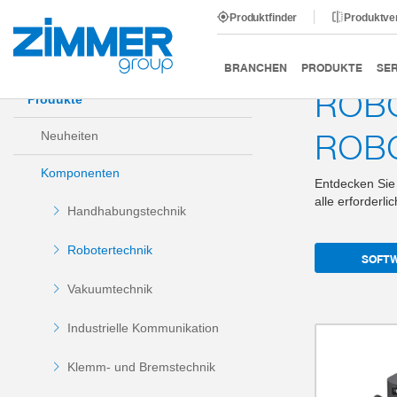
Produktfinder
Produktve
Start
Produkte
Komponenten
Robotertechnik
BRANCHEN
PRODUKTE
SER
ROBO
Produkte
ROB
Neuheiten
Komponenten
Entdecken Sie 
alle erforderli
Handhabungstechnik
Robotertechnik
SOFTW
Vakuumtechnik
Industrielle Kommunikation
Klemm- und Bremstechnik