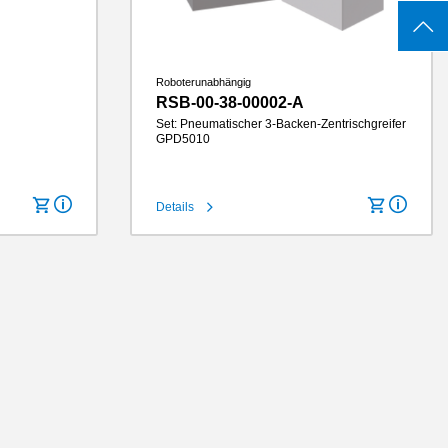
Roboterunabhängig
RSB-00-38-00002-A
Set: Pneumatischer 3-Backen-Zentrischgreifer
GPD5010
Hub pro Backe
10 mm
Details
Greifkraft
3140 N
Greifbackenlänge
145 mm
IP-Klasse
IP64
Gewicht
3.6 kg