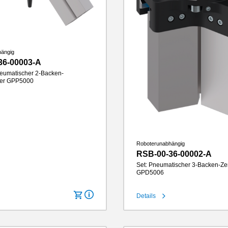
hängig
36-00003-A
eumatischer 2-Backen-
ifer GPP5000
cke
6 mm
330 N
nlänge
100 mm
IP64
1.8 kg
Roboterunabhängig
RSB-00-36-00002-A
Set: Pneumatischer 3-Backen-Zen
GPD5006
Details
Hub pro Backe
6 mm
Greifkraft
740 N
Greifbackenlänge
100 mm
IP-Klasse
IP64