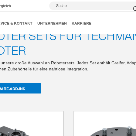
Suche
rgleich
Roboter-Sets
Techman
VICE & KONTAKT
UNTERNEHMEN
KARRIERE
TER-SETS FÜR TECHMA
OTER
unsere große Auswahl an Robotersets. Jedes Set enthält Greifer, Adap
chen Zubehörteile für eine nahtlose Integration.
ARE-ADD-INS