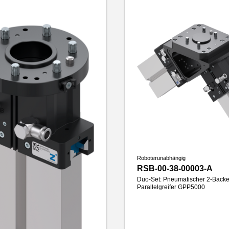
Gewicht
0.96 kg
Roboterunabhängig
RSB-00-38-00003-A
Duo-Set: Pneumatischer 2-Back
Parallelgreifer GPP5000
Hub pro Backe
10 mm
Greifkraft
1260 N