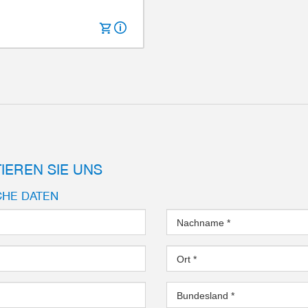
cke
10 mm
1520 N
nlänge
160 mm
IP64
3.9 kg
IEREN SIE UNS
CHE DATEN
Nachname
*
Ort
*
Bundesland
*