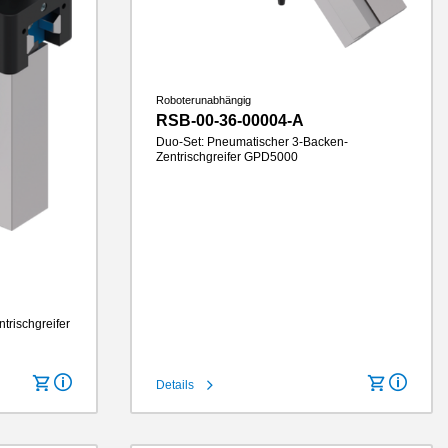
Roboterunabhängig
RSB-00-36-00004-A
Duo-Set: Pneumatischer 3-Backen-
Zentrischgreifer GPD5000
Hub pro Backe
6 mm
Greifkraft
740 N
Greifbackenlänge
100 mm
IP-Klasse
IP64
Gewicht
2.4 kg
trischgreifer
Details