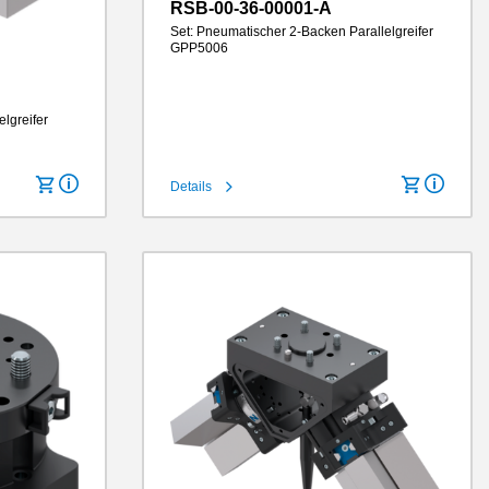
RSB-00-36-00001-A
Set: Pneumatischer 2-Backen Parallelgreifer
GPP5006
Hub pro Backe
6 mm
elgreifer
Greifkraft
330 N
Greifbackenlänge
100 mm
IP-Klasse
IP64
Gewicht
0.67 kg
Details