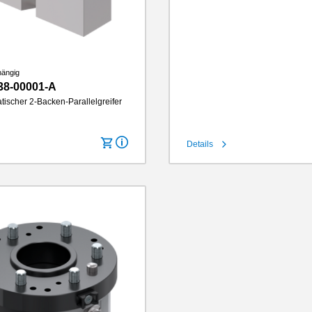
Greifbackenlänge
145 mm
IP-Klasse
IP64
Gewicht
5.8 kg
hängig
38-00001-A
tischer 2-Backen-Parallelgreifer
Details
cke
10 mm
1260 N
nlänge
145 mm
IP64
2.3 kg