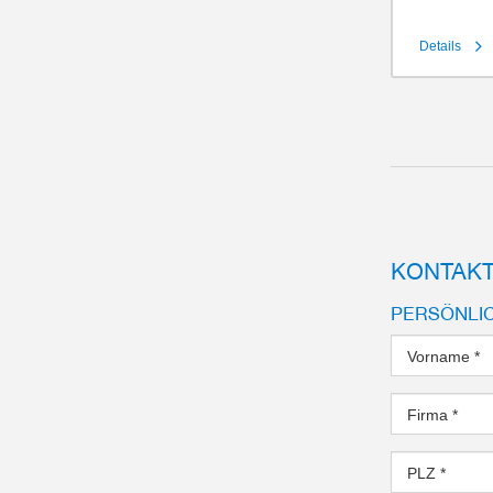
Details
Hub pro Ba
Greifkraft
Greifbacke
IP-Klasse
Gewicht
KONTAKT
PERSÖNLI
Vorname
*
Firma
*
PLZ
*