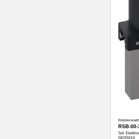
Roboterunab
RSB-00-
Set: Elektri
GED5010