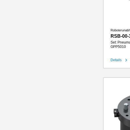
Roboterunab
RSB-00-
Set: Pneuma
GPP5010
Details
Hub pro Ba
Greifkraft
Greifbacke
IP-Klasse
Gewicht