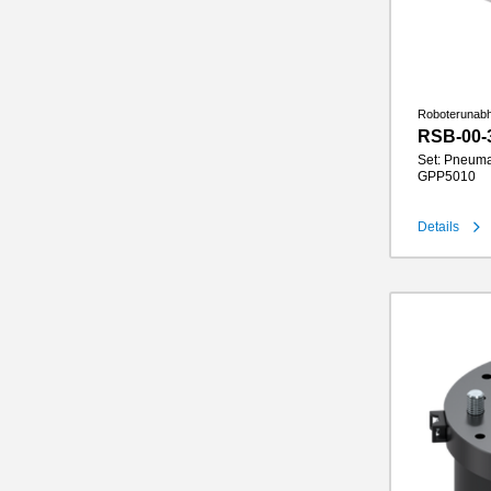
Roboterunab
RSB-00-
Set: Pneuma
GPP5010
Details
Hub pro Ba
Greifkraft
Greifbacke
IP-Klasse
Gewicht