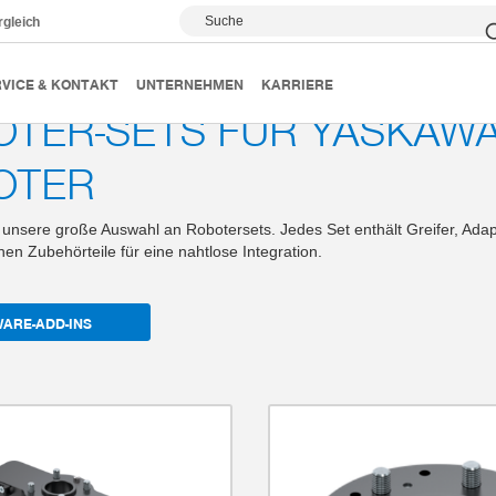
Suche
rgleich
Roboter-Sets
YASKAWA
VICE & KONTAKT
UNTERNEHMEN
KARRIERE
TER-SETS FÜR YASKAWA
OTER
unsere große Auswahl an Robotersets. Jedes Set enthält Greifer, Adap
chen Zubehörteile für eine nahtlose Integration.
ARE-ADD-INS