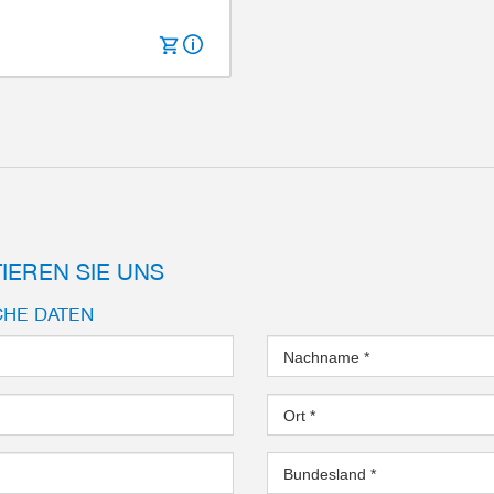
cke
10 mm
1520 N
nlänge
160 mm
IP64
3.9 kg
IEREN SIE UNS
CHE DATEN
Nachname
*
Ort
*
Bundesland
*