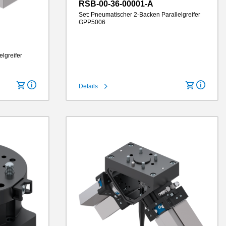
RSB-00-36-00001-A
Set: Pneumatischer 2-Backen Parallelgreifer
GPP5006
Hub pro Backe
6 mm
elgreifer
Greifkraft
330 N
Greifbackenlänge
100 mm
IP-Klasse
IP64
Gewicht
0.67 kg
Details