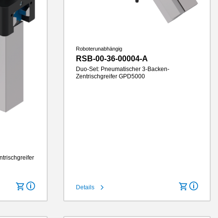
Roboterunabhängig
RSB-00-36-00004-A
Duo-Set: Pneumatischer 3-Backen-
Zentrischgreifer GPD5000
Hub pro Backe
6 mm
Greifkraft
740 N
Greifbackenlänge
100 mm
IP-Klasse
IP64
Gewicht
2.4 kg
trischgreifer
Details