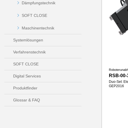
Dämpfungstechnik
SOFT CLOSE
Maschinentechnik
Systemlösungen
Verfahrenstechnik
SOFT CLOSE
Roboterunab
RSB-00-
Digital Services
Duo-Set: Ele
GEP2016
Produktfinder
Glossar & FAQ
Hub pro Ba
Greifkraft
Greifbacke
IP-Klasse
Gewicht