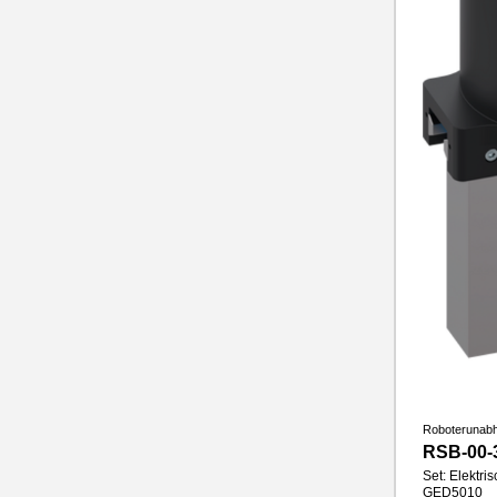
Roboterunab
RSB-00-
Set: Elektri
GED5010