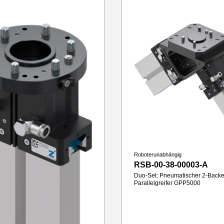
Gewicht
0.96 kg
Roboterunabhängig
RSB-00-38-00003-A
Duo-Set: Pneumatischer 2-Back
Parallelgreifer GPP5000
Hub pro Backe
10 mm
Greifkraft
1260 N