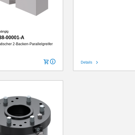
Greifbackenlänge
145 mm
IP-Klasse
IP64
Gewicht
5.8 kg
hängig
38-00001-A
tischer 2-Backen-Parallelgreifer
Details
cke
10 mm
1260 N
nlänge
145 mm
IP64
2.3 kg