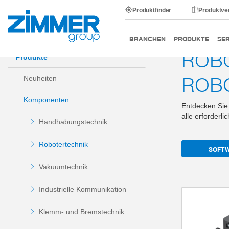
Produktfinder
Produktve
Start
Produkte
Komponenten
Robotertechnik
BRANCHEN
PRODUKTE
SER
ROBO
Produkte
ROB
Neuheiten
Komponenten
Entdecken Sie 
alle erforderli
Handhabungstechnik
Robotertechnik
SOFTW
Vakuumtechnik
Industrielle Kommunikation
Klemm- und Bremstechnik