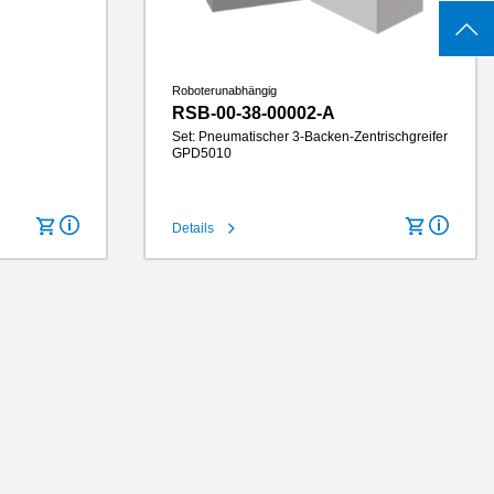
Roboterunabhängig
RSB-00-38-00002-A
Set: Pneumatischer 3-Backen-Zentrischgreifer
GPD5010
Hub pro Backe
10 mm
Details
Greifkraft
3140 N
Greifbackenlänge
145 mm
IP-Klasse
IP64
Gewicht
3.6 kg