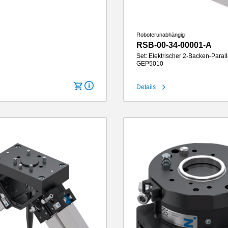
Roboterunabhängig
RSB-00-34-00001-A
Set: Elektrischer 2-Backen-Parall
GEP5010
Details
Hub pro Backe
10 mm
Greifkraft
1520 N
Greifbackenlänge
160 mm
IP-Klasse
IP64
Gewicht
2.8 kg