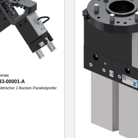
hängig
33-00001-A
ktrischer 2-Backen-Parallelgreifer
cke
16 mm
500 N
nlänge
120 mm
IP40
2.4 kg