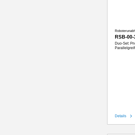
Roboterunab
RSB-00-
Duo-Set: Pn
Parallelgre
Hub pro Ba
Greifkraft
Greifbacke
IP-Klasse
Gewicht
Details