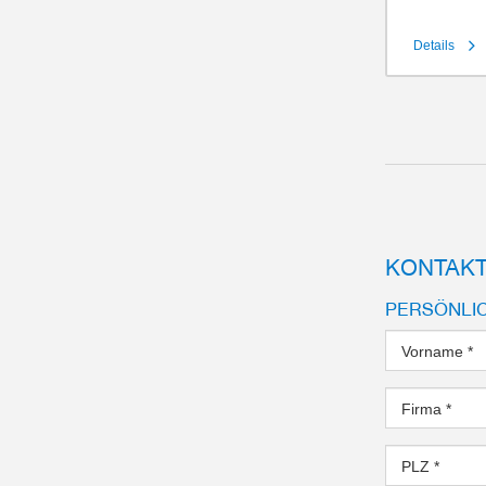
Details
Hub pro Ba
Greifkraft
Greifbacke
IP-Klasse
Gewicht
KONTAKT
PERSÖNLI
Vorname
*
Firma
*
PLZ
*