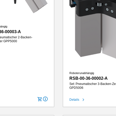
hängig
36-00003-A
eumatischer 2-Backen-
ifer GPP5000
cke
6 mm
330 N
nlänge
100 mm
IP64
1.8 kg
Roboterunabhängig
RSB-00-36-00002-A
Set: Pneumatischer 3-Backen-Zen
GPD5006
Details
Hub pro Backe
6 mm
Greifkraft
740 N
Greifbackenlänge
100 mm
IP-Klasse
IP64