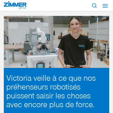
Démarrage
Faire
Travailler chez Zimmer Group
Victoria veille à ce que nos
préhenseurs robotisés
puissent saisir les choses
avec encore plus de force.