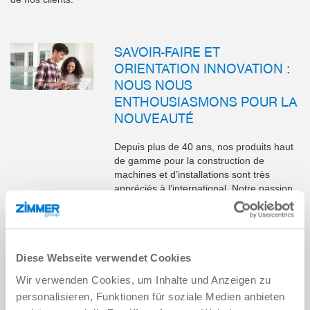
SAVOIR-FAIRE ET
ORIENTATION INNOVATION :
NOUS NOUS
ENTHOUSIASMONS POUR LA
NOUVEAUTÉ
Depuis plus de 40 ans, nos produits haut
de gamme pour la construction de
machines et d’installations sont très
appréciés à l’international. Notre passion
pour les innovations et notre créativité
nous permettront de continuer à maîtriser
des applications palpitantes et des défis
techniques, ainsi qu’à satisfaire nos
clients à l’avenir.
Diese Webseite verwendet Cookies
Wir verwenden Cookies, um Inhalte und Anzeigen zu
personalisieren, Funktionen für soziale Medien anbieten
SANTÉ ET ÉQUILIBRE ENTRE