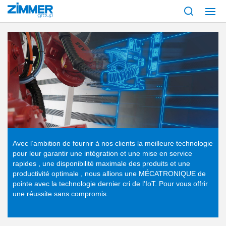
Démarrage
Produits
Services numériques
Avec l’ambition de fournir à nos clients la meilleure technologie
pour leur garantir une intégration et une mise en service
rapides , une disponibilité maximale des produits et une
productivité optimale , nous allions une MÉCATRONIQUE de
pointe avec la technologie dernier cri de l’IoT. Pour vous offrir
une réussite sans compromis.