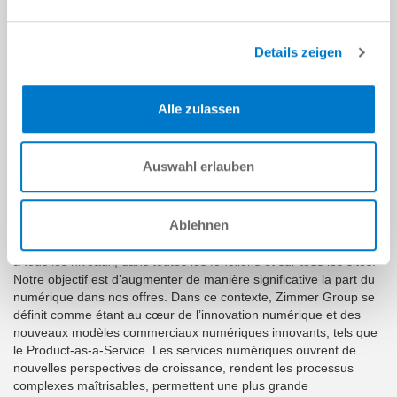
Dans le domaine de l’automatisation, les solutions rapides et
flexibles, en particulier, revêtent une importance croissante. La
Details zeigen
construction de machines et d’installations est de plus en plus
stimulée par l’innovation logicielle. Dans ce contexte, les services
basés sur Internet contribuent à la mise en œuvre planifiable de
Alle zulassen
la sécurité de production, de la productivité et de la réduction des
coûts dans une Smart Factory.
Cependant, les services numériques sont non seulement des
Auswahl erlauben
services supplémentaires pour le client, mais aussi des évolutions
numériques et technologiques conscientes de nos produits afin
de répondre aux exigences croissantes du marché mondial.
Ablehnen
Nous mettons en œuvre la stratégie de transformation numérique
à tous les niveaux, dans toutes les fonctions et sur tous les sites.
Notre objectif est d’augmenter de manière significative la part du
numérique dans nos offres. Dans ce contexte, Zimmer Group se
définit comme étant au cœur de l’innovation numérique et des
nouveaux modèles commerciaux numériques innovants, tels que
le Product-as-a-Service. Les services numériques ouvrent de
nouvelles perspectives de croissance, rendent les processus
complexes maîtrisables, permettent une plus grande