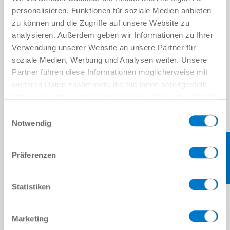
en savoir plus
personalisieren, Funktionen für soziale Medien anbieten
zu können und die Zugriffe auf unsere Website zu
analysieren. Außerdem geben wir Informationen zu Ihrer
Assistance prévente
Verwendung unserer Website an unsere Partner für
Assistance après-vente avec service
après-vente sur place tout au long du
soziale Medien, Werbung und Analysen weiter. Unsere
cycle de vie
Partner führen diese Informationen möglicherweise mit
Assistance en ligne lors de la mise en
weiteren Daten zusammen, die Sie ihnen bereitgestellt
service et de l’optimisation
haben oder die sie im Rahmen Ihrer Nutzung der Dienste
Moteurs de recherche pour
gesammelt haben.
Datenschutzerklärung
produits/Configurateurs de produits
Einwilligungsauswahl
Service de pièces de rechange
Notwendig
Offres de formations complètes
en savoir plus
Präferenzen
Statistiken
L’avenir de l’automatisation et de la construction
Marketing
de machines et d’installations