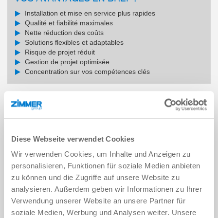
Installation et mise en service plus rapides
Qualité et fiabilité maximales
Nette réduction des coûts
Solutions flexibles et adaptables
Risque de projet réduit
Gestion de projet optimisée
Concentration sur vos compétences clés
NOS SOLUTIONS POUR VOTRE RÉUSSITE :
Diese Webseite verwendet Cookies
1. Augmentation de l’efficacité :
nos modules et cellules prêts à
être installés accélèrent vos processus d’installation. Les solutions
Wir verwenden Cookies, um Inhalte und Anzeigen zu
testées sur place permettent d’accélérer la gestion des projets et
personalisieren, Funktionen für soziale Medien anbieten
de réduire le temps de mise en service.
zu können und die Zugriffe auf unsere Website zu
2. Assurance qualité :
nous produisons dans un environnement
analysieren. Außerdem geben wir Informationen zu Ihrer
contrôlé et garantissons une qualité et une cohérence maximales.
Verwendung unserer Website an unsere Partner für
Des tests approfondis avant la livraison réduisent le risque de
soziale Medien, Werbung und Analysen weiter. Unsere
dysfonctionnement sur place.