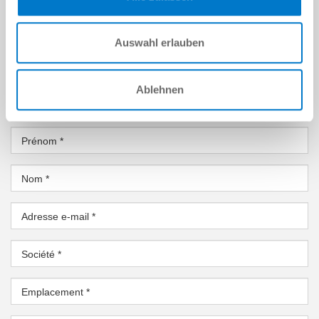
Auswahl erlauben
VOUS AVEZ DES QUESTIONS ?
Ablehnen
DONNÉES PERSONNELLES
Prénom
*
Nom
*
Adresse e-mail
*
Société
*
Emplacement
*