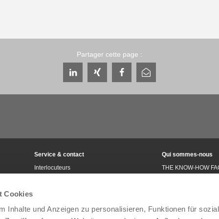
Partager cette page :
Service & contact
Qui sommes-nous
Interlocuteurs
THE KNOW-HOW FA
Contact du service
Histoire
Formulaire de contact
Localités
t Cookies
Pré-vente
Salons et événement
 Inhalte und Anzeigen zu personalisieren, Funktionen für sozia
Service
Gestion de la qualité,