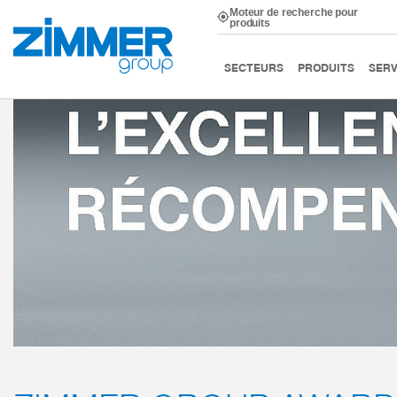
Moteur de recherche pour
produits
Démarrage
Qui sommes-nous
Zimmer Group Awards
SECTEURS
PRODUITS
SERV