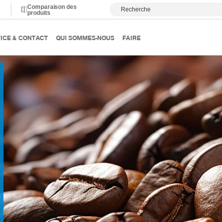
Comparaison des
Recherche
produits
ments et boissons
ICE & CONTACT
QUI SOMMES-NOUS
FAIRE