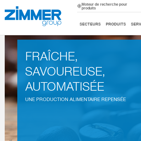
Moteur de recherche pour
produits
Démarrage
Secteurs
Biens de consommation
Ali
SECTEURS
PRODUITS
SERV
FRAÎCHE,
SAVOUREUSE,
AUTOMATISÉE
UNE PRODUCTION ALIMENTAIRE REPENSÉE