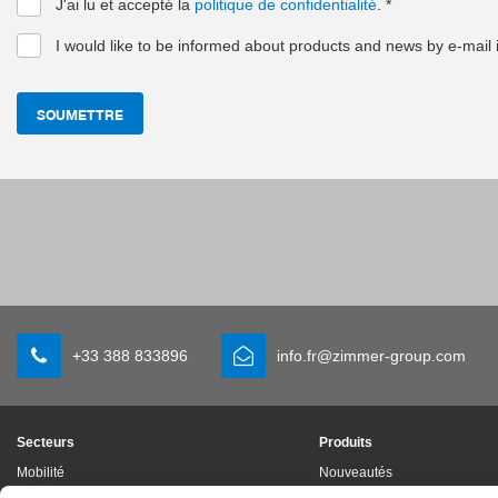
J'ai lu et accepté la
politique de confidentialité
.
*
I would like to be informed about products and news by e-mail i
SOUMETTRE
+33 388 833896
info.fr@zimmer-group.com
Secteurs
Produits
Mobilité
Nouveautés
Construction de machineset
Composants