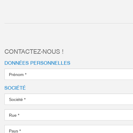
Commande ultra simple
Positionnement possible avec IO-Link
plus
CONTACTEZ-NOUS !
DONNÉES PERSONNELLES
Prénom
*
SOCIÉTÉ
Société
*
Rue
*
Pays
*