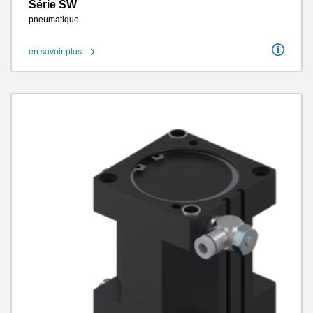
Série SW
pneumatique
en savoir plus
Angle de rotation
180°
Couple de rotation
1.5 Nm - 120 Nm
Transfert pneumatique de l’énergie
4 / 8
Cycles sans entretien max.
10 millions
Classe IP
IP64
Poids
1.3 kg - 50 kg