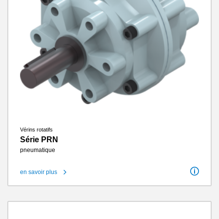
Vérins rotatifs
Série PRN
pneumatique
en savoir plus
Angle de rotation
100°
Angle de démarrage
40°
Couple de rotation
0.15 Nm - 247 Nm
Cycles sans entretien max.
1.5 millions
Classe IP
IP54
Poids
0.04 kg - 13 kg