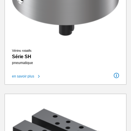
Vérins rotatifs
Série SH
pneumatique
en savoir plus
Angle de rotation
360°
Couple de rotation came extérieur
2.73 Nm - 7.2 Nm
Couple de rotation came intérieur
0.59 Nm - 2.35 Nm
Cycles sans entretien max.
1.5 millions
Classe IP
IP54
Poids
0.54 kg - 1.2 kg