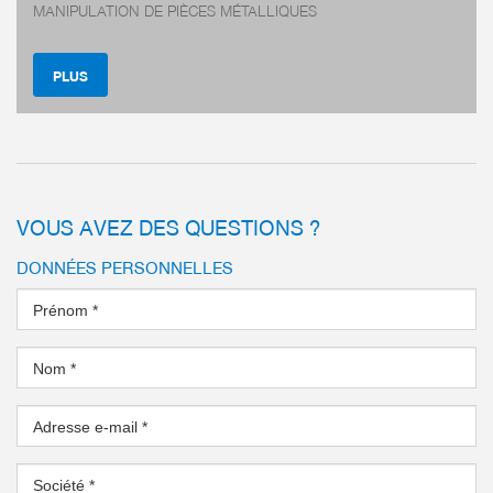
MANIPULATION DE PIÈCES MÉTALLIQUES
PLUS
faibles à élevées
Amortisseurs hydrau
on EN ISO 9409-1 :
rainure hélicoïdale,
position finale
matiques
Couple pouvant atte
triques
VOUS AVEZ DES QUESTIONS ?
plus
DONNÉES PERSONNELLES
Prénom
*
Nom
*
ncept de guidage
Adresse e-mail
*
rosion – La pince
Société
*