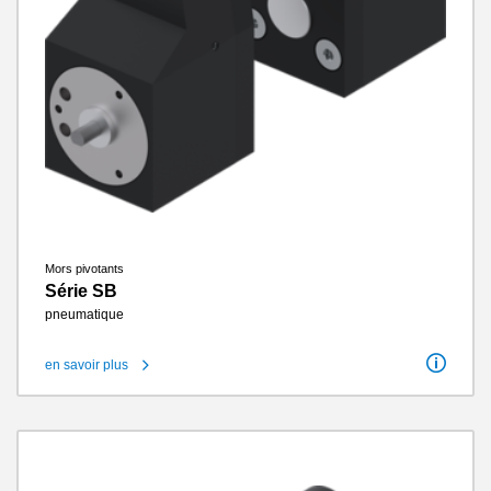
Mors pivotants
Série SB
pneumatique
en savoir plus
Angle de rotation
90 / 180°
Angle de rotation réglable +/-
3°
Couple de rotation par mors
0.1 Nm - 1.6 Nm
Cycles sans entretien max.
10 millions
Classe IP
IP54
Poids
0.22 kg - 2.8 kg