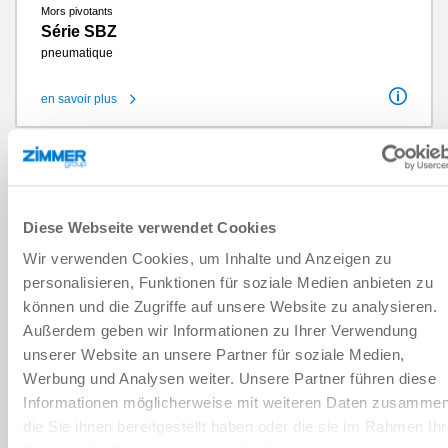
Mors pivotants
Série SBZ
pneumatique
en savoir plus
Angle de rotation
180°
Angle de rotation réglable +/-
3°
Couple de rotation par mors
1.2 Nm - 57 Nm
Cycles sans entretien max.
10 millions
ÉLECTRIQUE
Classe IP
IP54
Poids
0.47 kg - 27 kg
Diese Webseite verwendet Cookies
Wir verwenden Cookies, um Inhalte und Anzeigen zu
personalisieren, Funktionen für soziale Medien anbieten zu
können und die Zugriffe auf unsere Website zu analysieren.
Außerdem geben wir Informationen zu Ihrer Verwendung
unserer Website an unsere Partner für soziale Medien,
Werbung und Analysen weiter. Unsere Partner führen diese
Informationen möglicherweise mit weiteren Daten zusammen
die Sie ihnen bereitgestellt haben oder die sie im Rahmen Ihr