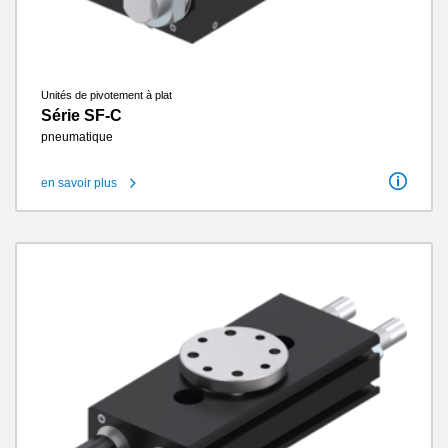
Unités de pivotement à plat
Série SF-C
pneumatique
en savoir plus
Angle de rotation
-90 / 0 / +90°
Angle de rotation réglable +/-
180°
Couple de rotation
1.5 Nm - 130 Nm
Transfert pneumatique de l’énergie
4 / 8
Cycles sans entretien max.
10 millions
Classe IP
IP64
Poids
0.64 kg - 42 kg