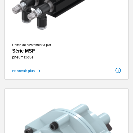
Unités de pivotement à plat
Série MSF
pneumatique
en savoir plus
Angle de rotation
90 / 180°
Couple de rotation
0.3 Nm - 1.2 Nm
Transfert pneumatique de l’énergie
2 / 2
Cycles sans entretien max.
10 millions
Classe IP
IP41
Poids
0.18 kg - 0.52 kg