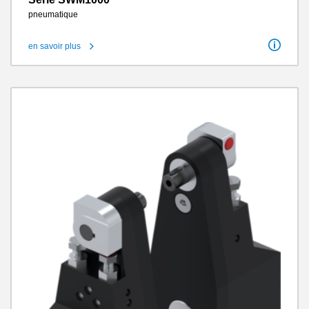
pneumatique
en savoir plus
Angle de rotation
90°
Angle de rotation réglable +/-
3°
Couple de rotation 0°
10 Nm - 150 Nm
Cycles sans entretien max.
10 millions
Classe IP
IP30
Poids
1 kg - 5.5 kg