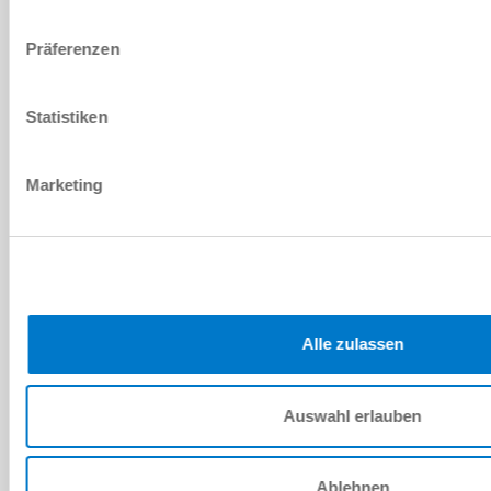
plus
Rue
*
Präferenzen
Emplacement
*
Statistiken
Pays
*
Marketing
Code postal
*
Région
CONTACT
Alle zulassen
Adresse e-mail
*
Téléphone
Auswahl erlauben
Rappel souhaité
Ablehnen