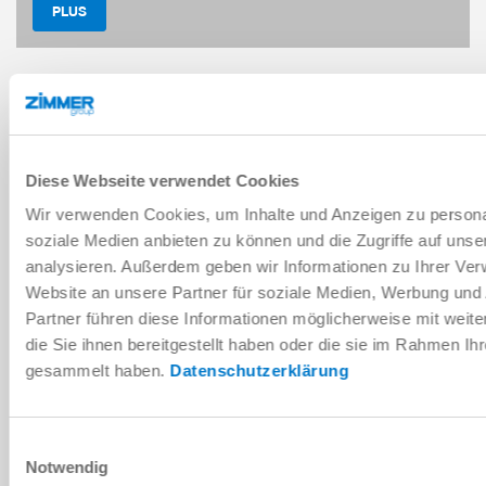
PLUS
COMPOSANTS
Diese Webseite verwendet Cookies
Wir verwenden Cookies, um Inhalte und Anzeigen zu personal
soziale Medien anbieten zu können und die Zugriffe auf uns
analysieren. Außerdem geben wir Informationen zu Ihrer Ve
CONTACTEZ-NOUS !
Website an unsere Partner für soziale Medien, Werbung und
Partner führen diese Informationen möglicherweise mit wei
DONNÉES PERSONNELLES
die Sie ihnen bereitgestellt haben oder die sie im Rahmen Ih
Prénom
*
Nom
*
gesammelt haben.
Datenschutzerklärung
Guidage linéaire en acier – 
sophistiqué
SOCIÉTÉ
Étanche et protégée contre l
universelle
Einwilligungsauswahl
Société
*
Guidage linéaire en aluminium
Notwendig