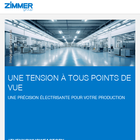
Démarrage
Secteurs
Électronique
Image générée par IA
UNE TENSION À TOUS POINTS DE
VUE
UNE PRÉCISION ÉLECTRISANTE POUR VOTRE PRODUCTION