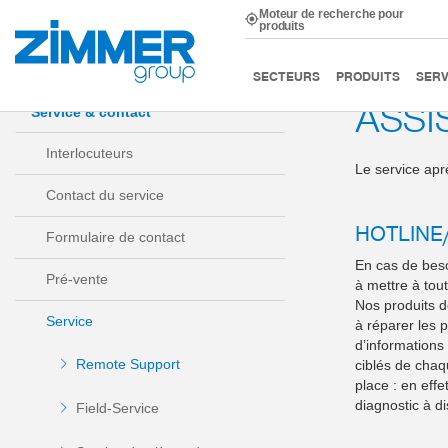
Moteur de recherche pour
produits
Démarrage
Service & contact
Service
Remote Sup
SECTEURS
PRODUITS
SERV
ASSI
Service & contact
Interlocuteurs
Le service apr
Contact du service
HOTLINE
Formulaire de contact
En cas de beso
Pré-vente
à mettre à tout
Nos produits d
Service
à réparer les p
d’informations
Remote Support
ciblés de chaq
place : en eff
diagnostic à di
Field-Service