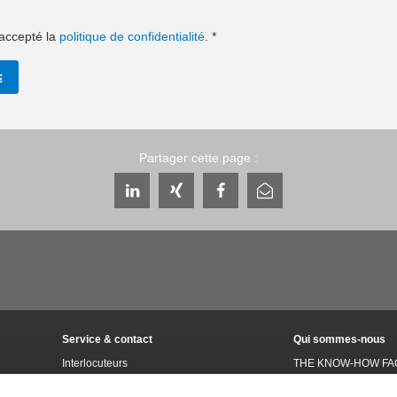
t accepté la
politique de confidentialité
.
*
E
Partager cette page :
Service & contact
Qui sommes-nous
Interlocuteurs
THE KNOW-HOW FA
Contact du service
Histoire