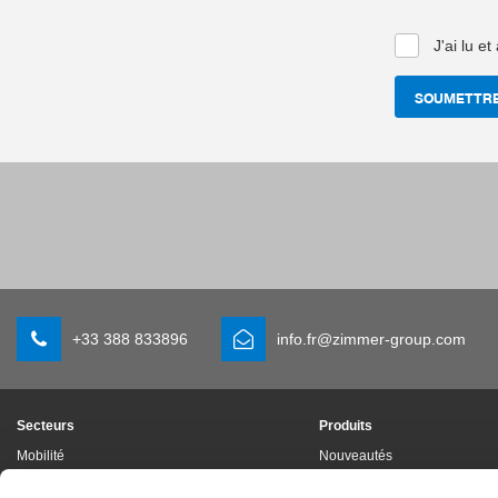
J'ai lu e
SOUMETTR
+33 388 833896
info.fr@zimmer-group.com
Secteurs
Produits
Mobilité
Nouveautés
Construction de machineset
Composants