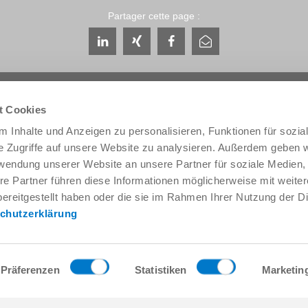
Partager cette page :
t Cookies
 Inhalte und Anzeigen zu personalisieren, Funktionen für sozia
e Zugriffe auf unsere Website zu analysieren. Außerdem geben w
Service & contact
Qui sommes-nous
rwendung unserer Website an unsere Partner für soziale Medien
Interlocuteurs
THE KNOW-HOW FA
re Partner führen diese Informationen möglicherweise mit weite
Contact du service
Histoire
ereitgestellt haben oder die sie im Rahmen Ihrer Nutzung der D
Formulaire de contact
Localités
chutzerklärung
Pré-vente
Salons et événement
Service
Gestion de la qualité,
l'environnement
Fourniture / téléchargement de
données
Zimmer Group Award
Präferenzen
Statistiken
Marketin
Accès
Conditions générales
Press