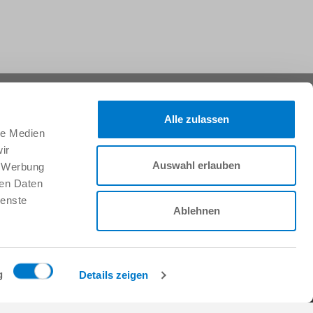
Suivez-nous sur :
Alle zulassen
le Medien
ir
Faire
Auswahl erlauben
, Werbung
CTORY
Travailler chez Zimmer
ren Daten
Group
ienste
Offres d’emploi
Ablehnen
Demande d'initiative
s
FAQ
 de l'énergie et de
s
g
Details zeigen
 de vente