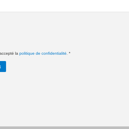
t accepté la
politique de confidentialité
.
*
E