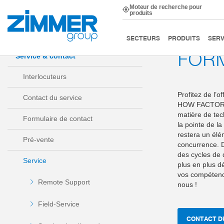
Moteur de recherche pour
produits
Démarrage
Service & contact
Service
Formation
SECTEURS
PRODUITS
SERV
FOR
Service & contact
Interlocuteurs
Profitez de l’o
Contact du service
HOW FACTORY. 
matière de tec
Formulaire de contact
la pointe de la
restera un él
Pré-vente
concurrence. D
des cycles de 
Service
plus en plus d
vos compétence
Remote Support
nous !
Field-Service
CONTACT D