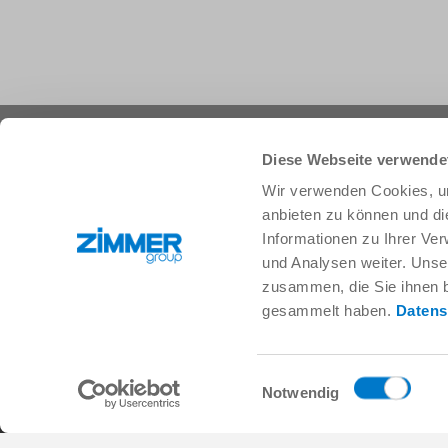
+33 388 833896
info.fr@zimmer-group.com
Diese Webseite verwende
Wir verwenden Cookies, um
anbieten zu können und di
Secteurs
Produits
Informationen zu Ihrer Ve
Mobilité
Nouveautés
und Analysen weiter. Unse
Construction de machineset
Composants
zusammen, die Sie ihnen b
d’installations
Solutions système
gesammelt haben.
Datens
Biens de consommation
Technique des procédés
Logistique
SOFT CLOSE
Biologie
Services numériques
Einwilligungsauswahl
Électronique
Moteur de recherche pour
Notwendig
Solutions de robotique
produits
SOFT CLOSE
FAQ
MIM / Plastic parts