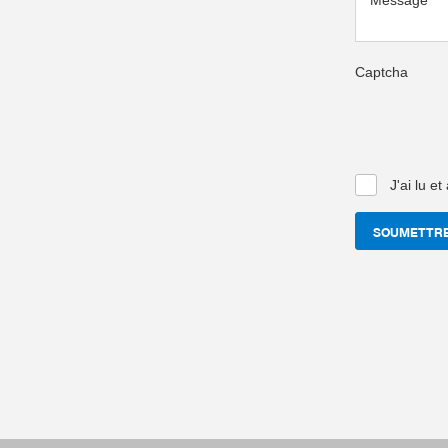
Captcha
J'ai lu e
SOUMETTR