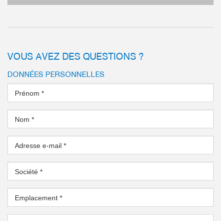
VOUS AVEZ DES QUESTIONS ?
DONNÉES PERSONNELLES
Prénom
*
Nom
*
Adresse e-mail
*
Guidage linéaire en acier – Le concept de gu
Société
*
sophistiqué
Étanche et protégée contre la corrosion – La 
universelle
Emplacement
*
Guidage linéaire en aluminium – L’alternative
plus