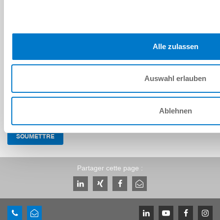
Captcha
Alle zulassen
Auswahl erlauben
J'ai lu et accepté la
politique de confidentialité
.
*
I would like to be informed about products and news by e-
mail in the future and hereby register for the newsletter.
Ablehnen
SOUMETTRE
Partager cette page :