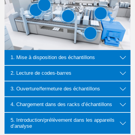
1. Mise à disposition des échantillons
2. Lecture de codes-barres
3. Ouverture/fermeture des échantillons
4. Chargement dans des racks d’échantillons
5. Introduction/prélèvement dans les appareils
d’analyse
plus
plus