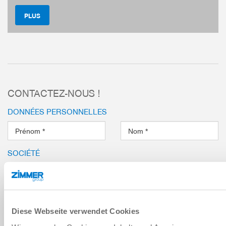
PLUS
Changement d’outil automatisé 
externe
Changement d’outil manuel
Transfert de supports en option
plus
CONTACTEZ-NOUS !
DONNÉES PERSONNELLES
Prénom
*
Nom
*
SOCIÉTÉ
Société
*
Rue
*
Diese Webseite verwendet Cookies
Emplacement
*