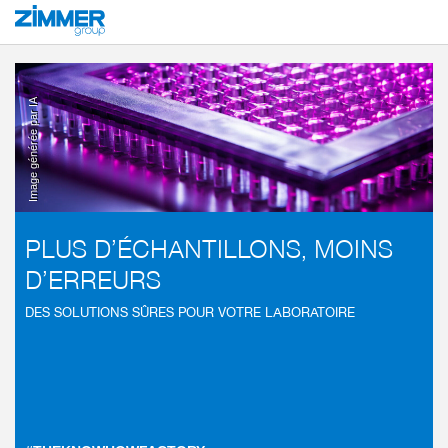
Démarrage
Secteurs
Biologie
Automatisation des laboratoires
Image générée par IA
PLUS D’ÉCHANTILLONS, MOINS
D’ERREURS
DES SOLUTIONS SÛRES POUR VOTRE LABORATOIRE