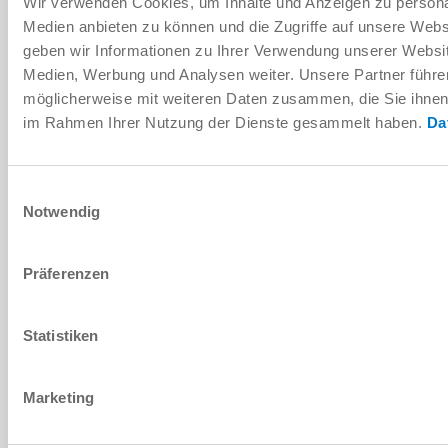
Wir verwenden Cookies, um Inhalte und Anzeigen zu personal
Medien anbieten zu können und die Zugriffe auf unsere Web
geben wir Informationen zu Ihrer Verwendung unserer Websit
Pays
*
Medien, Werbung und Analysen weiter. Unsere Partner führe
möglicherweise mit weiteren Daten zusammen, die Sie ihnen b
Code postal
*
im Rahmen Ihrer Nutzung der Dienste gesammelt haben.
Da
Région
Einwilligungsauswahl
CONTACT
Notwendig
Adresse e-mail
*
Präferenzen
Téléphone
Statistiken
Rappel souhaité
MESSAGE
Marketing
Message
*