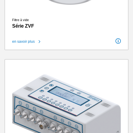
Filtre à vide
Série ZVF
en savoir plus
Raccordement de vide
4 mm / 6 mm / 8 mm / G3/8 po intérieur / G1 1/2&quot; intérieur / G1&quot; intérieur / G2&quot; intérieur / G3/4&quot; intérieur / G1/2 po intérieur
Seuil de filtration
5 μm - 20 μm
Poids
0.004 kg - 4.9 kg