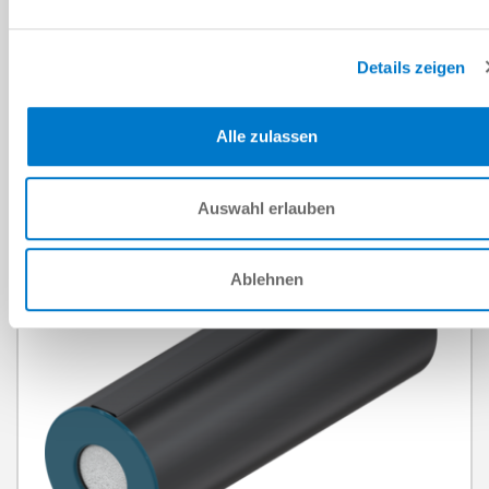
Soupape magnétique
Série ZSV
Details zeigen
en savoir plus
Raccord fileté
G1/4" / G1/8" / G3/8"
Alle zulassen
Poids
0.025 kg - 0.22 kg
Auswahl erlauben
Ablehnen