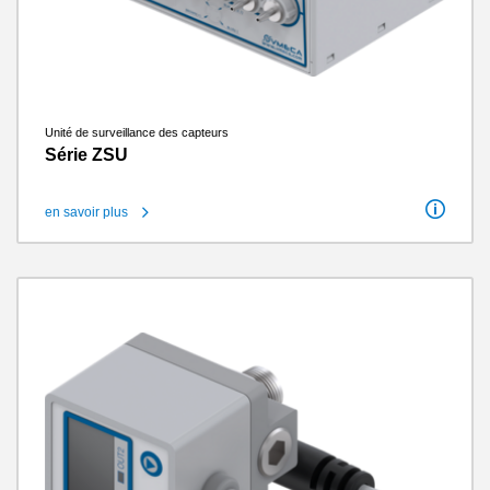
Unité de surveillance des capteurs
Série ZSU
en savoir plus
Raccord fileté
M8
Nombre de contacts
6
Poids
0.12 kg