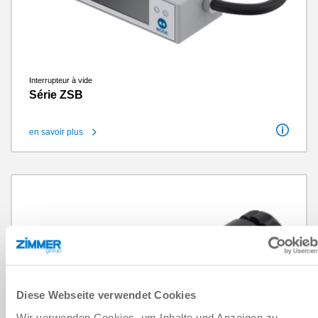
Interrupteur à vide
Série ZSB
en savoir plus
Raccord fileté
M8
Nombre de contacts
4
Poids
0.05 kg
Diese Webseite verwendet Cookies
Wir verwenden Cookies, um Inhalte und Anzeigen zu