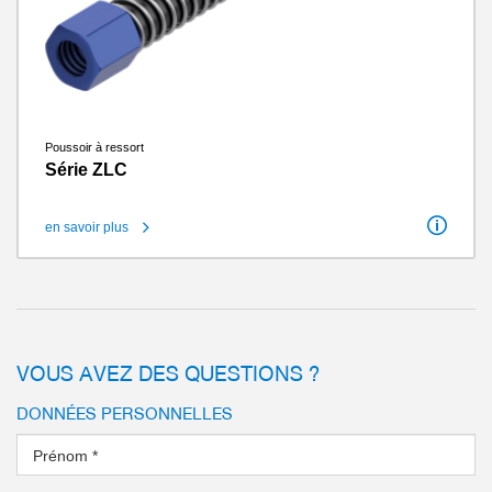
Poussoir à ressort
Série ZLC
en savoir plus
Course
5 mm - 70 mm
Raccord fileté
G1/2 po extérieur / G1/4 po extérieur / G1/8 po intérieur / G1/8 po extérieur / M10 intérieur / M5 intérieur / M5 extérieur
Nombre d’écrous
1 - 3
Raccordement de vide
G1/4 po intérieur / G1/8 po intérieur / M5 intérieur / M3 intérieur
Poids
0.011 kg - 0.3 kg
VOUS AVEZ DES QUESTIONS ?
DONNÉES PERSONNELLES
Prénom
*