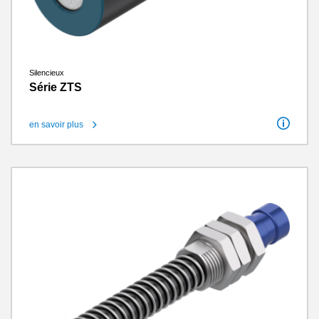
Silencieux
Série ZTS
en savoir plus
Raccord fileté
G1&quot; extérieur / G1/2 po extérieur / G1/4 po extérieur / G1/8 po extérieur / G2 1/2&quot; extérieur / G3/4&quot; extérieur / G3/8 po extérieur
Poids
0.005 kg - 0.89 kg