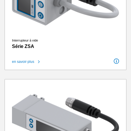
Interrupteur à vide
Série ZSA
en savoir plus
Raccord fileté
M8
Nombre de contacts
4
Poids
0.135 kg - 0.14 kg