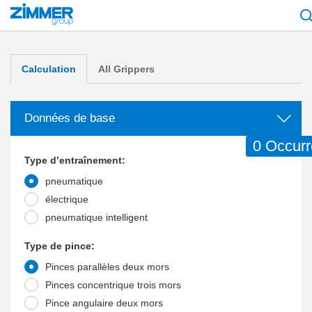
Démarrage
Service & contact
Pré-vente
Moteur de recherche pour produi
Calculation
All Grippers
Données de base
Occur
Type d’entraînement:
pneumatique
électrique
pneumatique intelligent
Type de pince:
Pinces parallèles deux mors
Pinces concentrique trois mors
Pince angulaire deux mors