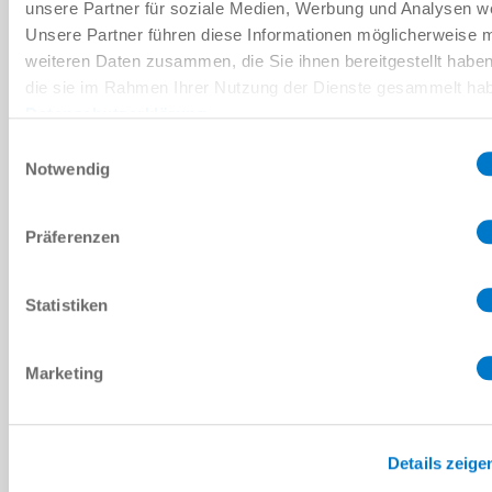
unsere Partner für soziale Medien, Werbung und Analysen we
Données de base
Unsere Partner führen diese Informationen möglicherweise m
weiteren Daten zusammen, die Sie ihnen bereitgestellt habe
Type d’entraînement:
die sie im Rahmen Ihrer Nutzung der Dienste gesammelt ha
pneumatique
Datenschutzerklärung
électrique
Einwilligungsauswahl
pneumatique intelligent
Notwendig
Type de pince:
Präferenzen
Pinces parallèles deux mors
Pinces concentrique trois mors
Pince angulaire deux mors
Statistiken
Sens de préhension:
Marketing
Prise extérieure / intérieure
Prise extérieure
Poignée intérieure
Details zeige