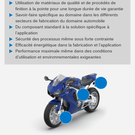
Utilisation de matériaux de qualité et de procédés de
finition à la pointe pour une longue durée de vie garantie
Savoir-faire spécifique au domaine dans les différents
secteurs de fabrication du domaine automobile
Du composant standard à la solution spécifique à
l’application
Sécurité des processus même sous forte contrainte
Efficacité énergétique dans la fabrication et l’application
Performance maximale même dans des conditions
d’utilisation et environnementales exigeantes
m
A
m
I
age générée par I
m
I
age générée par I