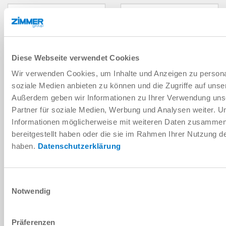
Prénom
*
Nom
*
SOCIÉTÉ
Société
*
Diese Webseite verwendet Cookies
Wir verwenden Cookies, um Inhalte und Anzeigen zu personal
Rue
*
soziale Medien anbieten zu können und die Zugriffe auf unse
Außerdem geben wir Informationen zu Ihrer Verwendung uns
Emplacement
*
Partner für soziale Medien, Werbung und Analysen weiter. U
Informationen möglicherweise mit weiteren Daten zusammen,
bereitgestellt haben oder die sie im Rahmen Ihrer Nutzung 
Pays
*
haben.
Datenschutzerklärung
Code postal
*
Einwilligungsauswahl
Région
Notwendig
CONTACT
Präferenzen