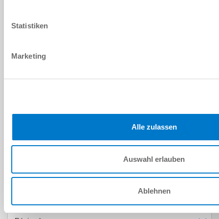
VOUS AVEZ DES QUESTIONS ?
DONNÉES PERSONNELLES
Statistiken
Prénom
*
Marketing
Nom
*
Adresse e-mail
*
Société
*
Alle zulassen
Emplacement
*
Auswahl erlauben
Pays
*
Ablehnen
Code postal
*