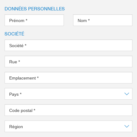
 la corrosion – La pince
DONNÉES PERSONNELLES
um – L’alternative
Prénom
*
Nom
*
SOCIÉTÉ
Société
*
Rue
*
Emplacement
*
Pays
*
Code postal
*
Région