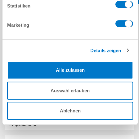
Statistiken
Marketing
CONTACTEZ-NOUS
DONNÉES PERSONNELLES
Details zeigen
Prénom
*
Alle zulassen
Nom
*
Auswahl erlauben
Adresse e-mail
*
Société
*
Ablehnen
Emplacement
*