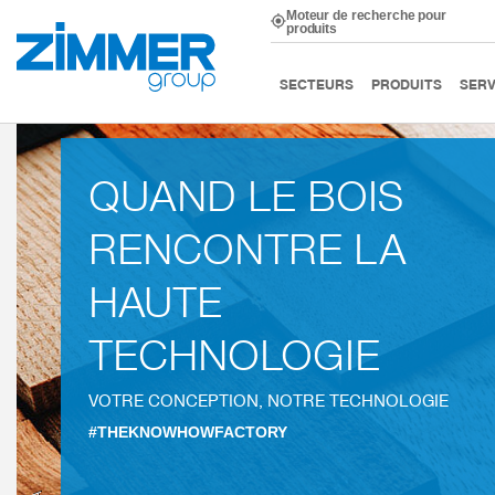
Moteur de recherche pour
produits
Démarrage
Secteurs
Construction de machineset d’insta
SECTEURS
PRODUITS
SERV
QUAND LE BOIS
RENCONTRE LA
HAUTE
TECHNOLOGIE
VOTRE CONCEPTION, NOTRE TECHNOLOGIE
#THEKNOWHOWFACTORY