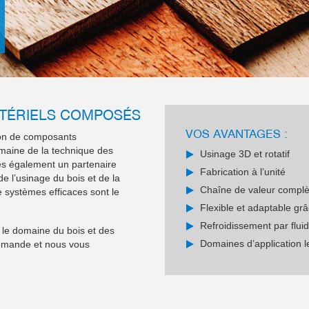
ATÉRIELS COMPOSÉS
VOS AVANTAGES :
ion de composants
omaine de la technique des
Usinage 3D et rotatif
es également un partenaire
Fabrication à l’unité
 l’usinage du bois et de la
Chaîne de valeur complè
e systèmes efficaces sont le
Flexible et adaptable grâ
Refroidissement par flui
 le domaine du bois et des
Domaines d’application l
emande et nous vous