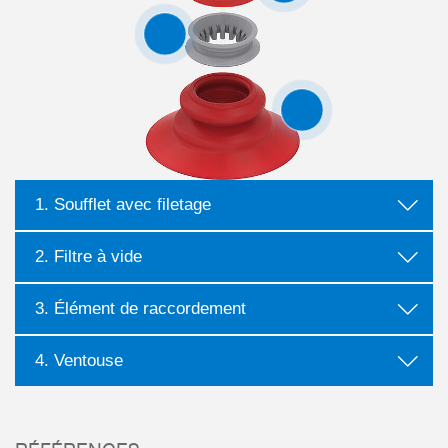
1. Soufflet avec filetage
2. Filtre à vide
3. Élément de raccordement
4. Ventouse