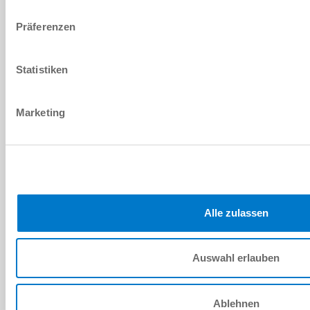
Intégration simple
plus
Präferenzen
VOUS AVEZ DES QUESTIONS ?
DONNÉES PERSONNELLES
Statistiken
Prénom
*
Marketing
Nom
*
Adresse e-mail
*
Société
*
Alle zulassen
Emplacement
*
Auswahl erlauben
Pays
*
Ablehnen