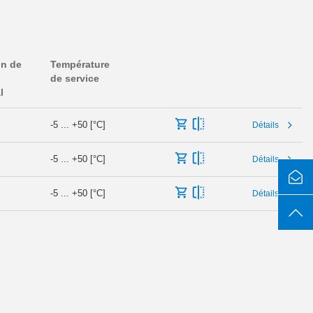
on de
Température
de service
l
-5 ... +50 [°C]
Détails
-5 ... +50 [°C]
Détails
-5 ... +50 [°C]
Détails