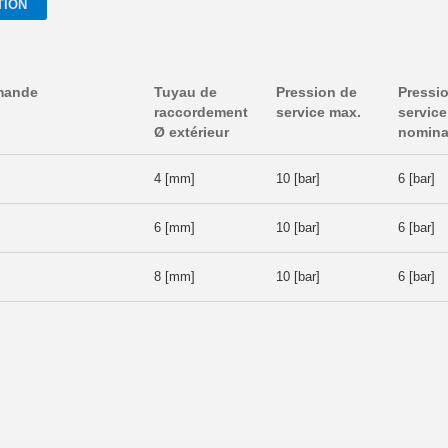
TION
mande
Tuyau de
Pression de
Pressi
raccordement
service max.
service
Ø extérieur
nomina
4 [mm]
10 [bar]
6 [bar]
6 [mm]
10 [bar]
6 [bar]
8 [mm]
10 [bar]
6 [bar]