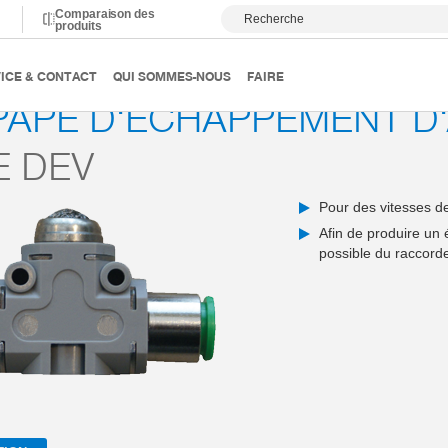
Comparaison des
Recherche
produits
ndustrielle
Capteurs et alimentation en énergie
Série DE
ICE & CONTACT
QUI SOMMES-NOUS
FAIRE
APE D‘ÉCHAPPEMENT D‘
E DEV
Pour des vitesses de
Afin de produire un 
possible du raccorde