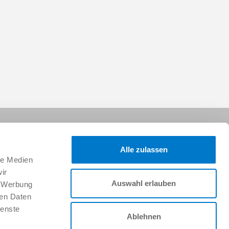
Alle zulassen
le Medien
ir
Auswahl erlauben
, Werbung
Suivez-nous sur :
ren Daten
ienste
Ablehnen
Faire