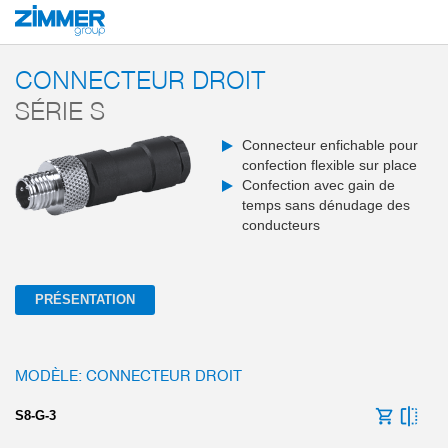
Démarrage
Produits
Composants
Communication industrielle
Capteur
CONNECTEUR DROIT
SÉRIE S
Connecteur enfichable pour
confection flexible sur place
Confection avec gain de
temps sans dénudage des
conducteurs
PRÉSENTATION
MODÈLE: CONNECTEUR DROIT
S8-G-3