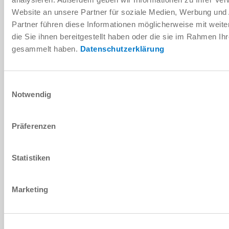
Website an unsere Partner für soziale Medien, Werbung und
M12
Partner führen diese Informationen möglicherweise mit wei
die Sie ihnen bereitgestellt haben oder die sie im Rahmen Ih
Fiche
gesammelt haben.
Datenschutzerklärung
Raccord de serrage à vis
Einwilligungsauswahl
A
Notwendig
Präferenzen
MODÈLE: CONNECTEUR Y
Statistiken
S8-Y-4
Marketing
M8-M8-M8
Fiche/Prise/Fiche