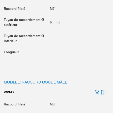
M7
6 [mm]
MODÈLE: RACCORD COUDÉ MÂLE
WVM3
M3