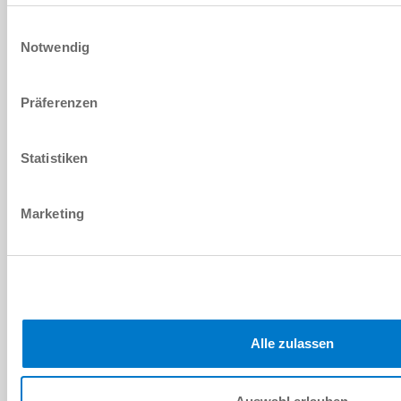
Einwilligungsauswahl
Notwendig
WV1-4X6
Präferenzen
G1/4"
6 [mm]
Statistiken
Marketing
WV1-4X8
Alle zulassen
G1/4"