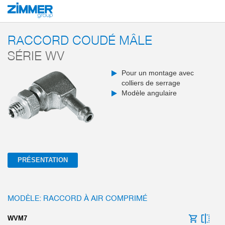
Démarrage
Produits
Composants
Communication industrielle
Capteur
RACCORD COUDÉ MÂLE
SÉRIE WV
Pour un montage avec
colliers de serrage
Modèle angulaire
PRÉSENTATION
MODÈLE: RACCORD À AIR COMPRIMÉ
WVM7