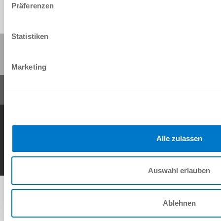
Präferenzen
Statistiken
Partager cette page :
Marketing
Conditions générales de vente
Protection des données
Mentions légales
Contact
Alle zulassen
Copyright © ZIMMER GROUP 2026
Auswahl erlauben
Ablehnen