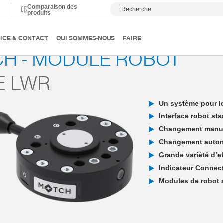
Comparaison des
Recherche
produits
MATCH - End-of-Arm-Ecosystem
MATCH - Module robot
ICE & CONTACT
QUI SOMMES-NOUS
FAIRE
H - MODULE ROBOT
E LWR
Un système pour l
Interface robot st
Changement manuel 
Changement automa
Grande variété d’e
Indicateur Connec
Modules de robot 