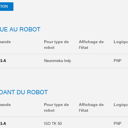
TION
QUE AU ROBOT
mande
Pour type de
Affichage de
Logiqu
robot
l'état
1-A
Neuromeka Indy
PNP
DANT DU ROBOT
mande
Pour type de
Affichage de
Logiqu
robot
l'état
1-A
ISO TK 50
PNP