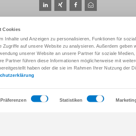
t Cookies
 Inhalte und Anzeigen zu personalisieren, Funktionen für sozia
e Zugriffe auf unsere Website zu analysieren. Außerdem geben w
rwendung unserer Website an unsere Partner für soziale Medien
Service & contact
Qui sommes-nous
re Partner führen diese Informationen möglicherweise mit weite
Interlocuteurs
THE KNOW-HOW FA
ereitgestellt haben oder die sie im Rahmen Ihrer Nutzung der D
Contact du service
Histoire
chutzerklärung
Formulaire de contact
Localités
Pré-vente
Salons et événement
Service
Gestion de la qualité,
l'environnement
Fourniture / téléchargement de
Präferenzen
Statistiken
Marketin
données
Zimmer Group Award
Accès
Conditions générales
Press