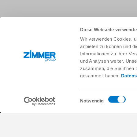
Diese Webseite verwende
+33 388 833896
info.fr@zimmer-group.com
Wir verwenden Cookies, um
anbieten zu können und di
Informationen zu Ihrer Ve
Secteurs
Produits
und Analysen weiter. Unse
Mobilité
Nouveautés
zusammen, die Sie ihnen b
Construction de machineset
Composants
gesammelt haben.
Datens
d’installations
Solutions système
Biens de consommation
Technique des procédés
Logistique
SOFT CLOSE
Einwilligungsauswahl
Biologie
Services numériques
Notwendig
Électronique
Moteur de recherche pour
Solutions de robotique
produits
SOFT CLOSE
FAQ
MIM / Plastic parts