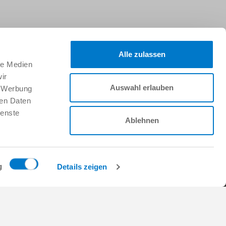
Suivez-nous sur :
Alle zulassen
le Medien
ir
Auswahl erlauben
, Werbung
Faire
ren Daten
CTORY
Travailler chez Zimmer
ienste
Group
Ablehnen
Offres d’emploi
Demande d'initiative
s
FAQ
 de l'énergie et de
g
Details zeigen
s
 de vente